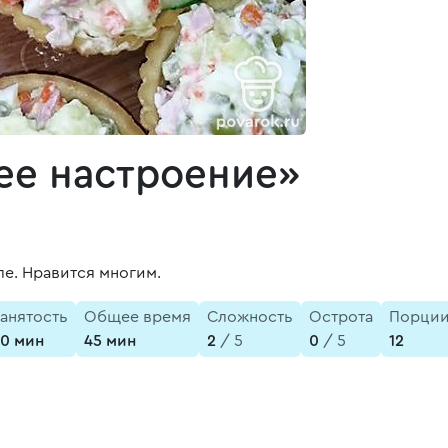
ее настроение»
ле. Нравится многим.
анятость
Общее время
Сложность
Острота
Порци
0 мин
45 мин
2
/ 5
0
/ 5
12