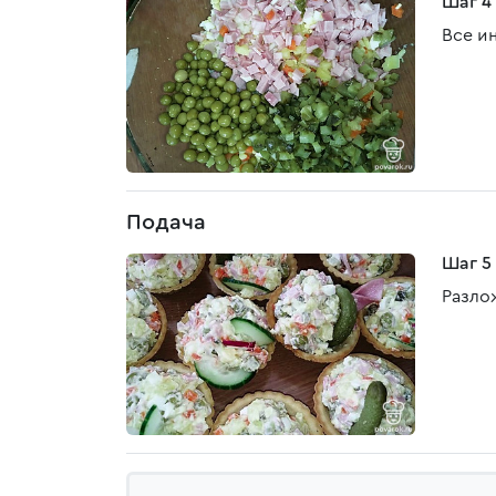
Шаг 4
Все и
Подача
Шаг 5
Разлож