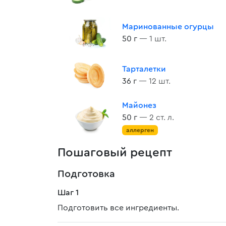
Маринованные огурцы
50 г
— 1 шт.
Тарталетки
36 г
— 12 шт.
Майонез
50 г
— 2 ст. л.
аллерген
Пошаговый рецепт
Подготовка
Шаг 1
Подготовить все ингредиенты.