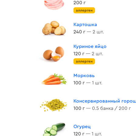
200 г
аллерген
Картошка
240 г
— 2 шт.
Куриное яйцо
120 г
— 2 шт.
аллерген
Морковь
100 г
— 1 шт.
Консервированный горо
100 г
— 0.5 банка / 200 г
Огурец
120 г
— 1 шт.