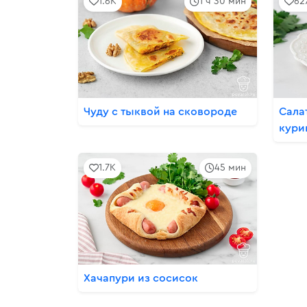
1.6K
1 ч 30 мин
62
Чуду с тыквой на сковороде
Сала
кури
1.7K
45 мин
Хачапури из сосисок