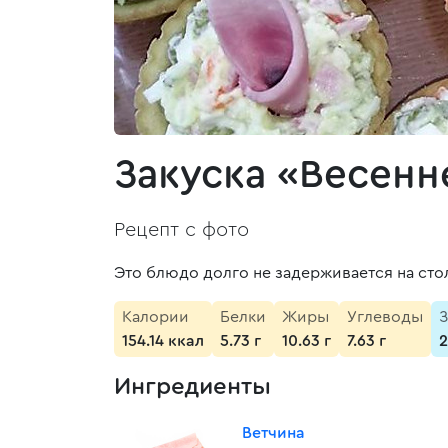
Закуска «Весенн
Рецепт с фото
Это блюдо долго не задерживается на сто
Калории
Белки
Жиры
Углеводы
З
154.14 ккал
5.73 г
10.63 г
7.63 г
2
Ингредиенты
Ветчина