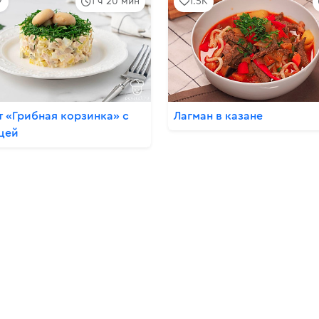
7
1 ч 20 мин
1.5K
т «Грибная корзинка» с
Лагман в казане
цей