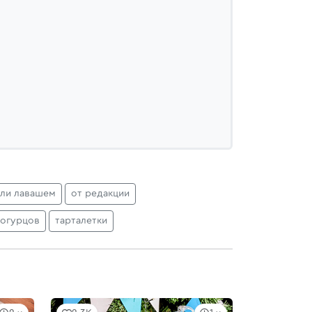
или лавашем
от редакции
 огурцов
тарталетки