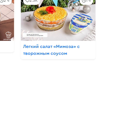
2 ч
2.3K
1 ч
Легкий салат «Мимоза» с
творожным соусом