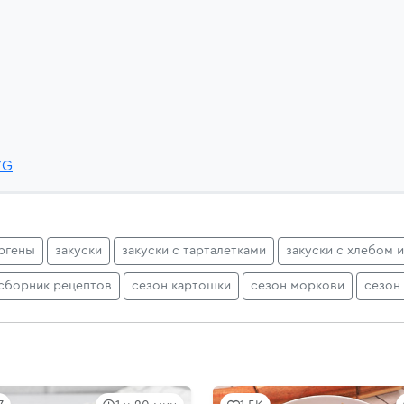
YG
ргены
закуски
закуски с тарталетками
закуски с хлебом 
сборник рецептов
сезон картошки
сезон моркови
сезон