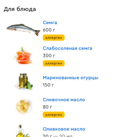
Для блюда
Семга
600 г
аллерген
Слабосоленая семга
300 г
аллерген
Маринованные огурцы
150 г
Сливочное масло
80 г
аллерген
Оливковое масло
20 г
— 20 мл