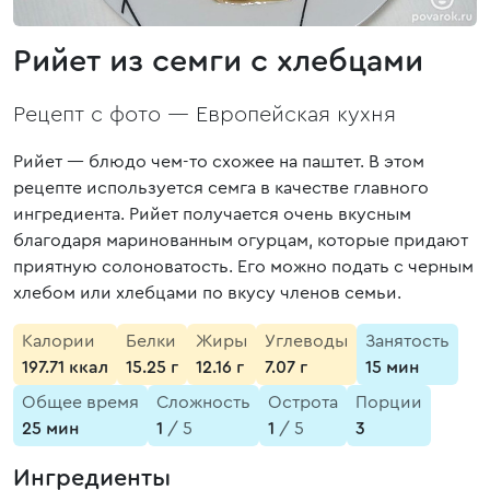
Рийет из семги с хлебцами
Рецепт с фото —
Европейская кухня
Рийет — блюдо чем-то схожее на паштет. В этом
рецепте используется семга в качестве главного
ингредиента. Рийет получается очень вкусным
благодаря маринованным огурцам, которые придают
приятную солоноватость. Его можно подать с черным
хлебом или хлебцами по вкусу членов семьи.
Калории
Белки
Жиры
Углеводы
Занятость
197.71 ккал
15.25 г
12.16 г
7.07 г
15 мин
Общее время
Сложность
Острота
Порции
25 мин
1
/ 5
1
/ 5
3
Ингредиенты