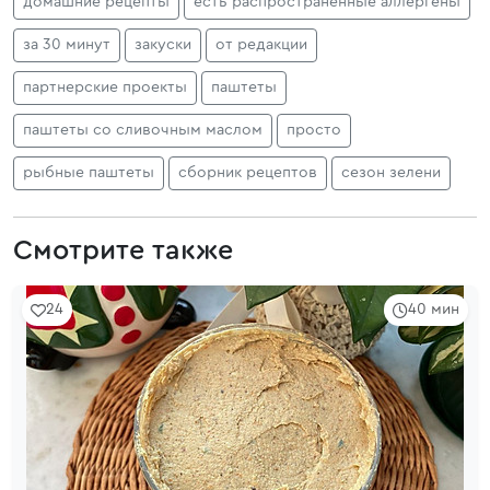
домашние рецепты
есть распространенные аллергены
за 30 минут
закуски
от редакции
партнерские проекты
паштеты
паштеты со сливочным маслом
просто
рыбные паштеты
сборник рецептов
сезон зелени
Смотрите также
24
40 мин