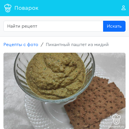
Поварок
Искать
Рецепты с фото
Пикантный паштет из мидий