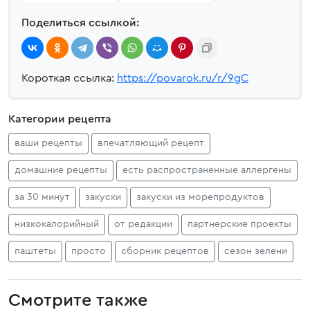
Поделиться ссылкой:
Короткая ссылка:
https://povarok.ru/r/9gC
Категории рецепта
ваши рецепты
впечатляющий рецепт
домашние рецепты
есть распространенные аллергены
за 30 минут
закуски
закуски из морепродуктов
низкокалорийный
от редакции
партнерские проекты
паштеты
просто
сборник рецептов
сезон зелени
Смотрите также