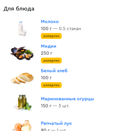
Для блюда
Молоко
100 г
— 0.5 стакан
аллерген
Мидии
250 г
аллерген
Белый хлеб
100 г
аллерген
Маринованные огурцы
150 г
— 3 шт.
Репчатый лук
80 г
— 1 шт.