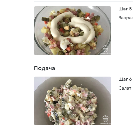
Шаг 5
Запра
Подача
Шаг 6
Салат 