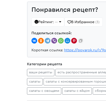
Понравился рецепт?
Рейтинг:
В Избранное
—
(3)
Поделиться ссылкой:
Короткая ссылка:
https://povarok.ru/r/9
Категории рецепта
ваши рецепты
есть распространенные алле
салаты
салаты с консервированным горош
салаты с овощами
салаты с яйцом
сборн