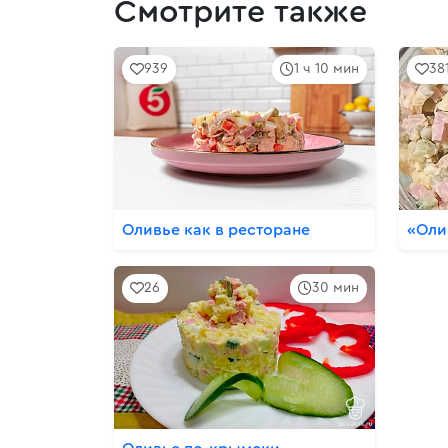
Смотрите также
939
1 ч 10 мин
38
Оливье как в ресторане
«Оли
26
30 мин