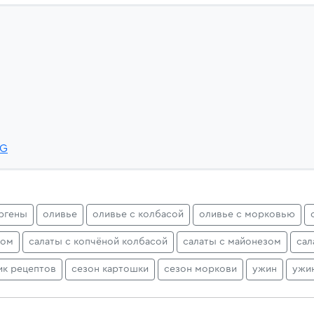
sG
ргены
оливье
оливье с колбасой
оливье с морковью
ком
салаты с копчёной колбасой
салаты с майонезом
сал
ик рецептов
сезон картошки
сезон моркови
ужин
ужи