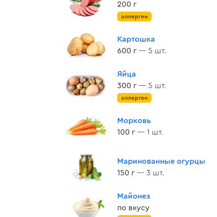
200 г
аллерген
Картошка
600 г
— 5 шт.
Яйца
300 г
— 5 шт.
аллерген
Морковь
100 г
— 1 шт.
Маринованные огурцы
150 г
— 3 шт.
Майонез
по вкусу