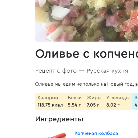
Оливье с копчен
Рецепт с фото —
Русская кухня
Оливье мы едим не только на Новый год, 
Калории
Белки
Жиры
Углеводы
З
118.75 ккал
5.54 г
7.05 г
8.02 г
4
Ингредиенты
Копченая колбаса