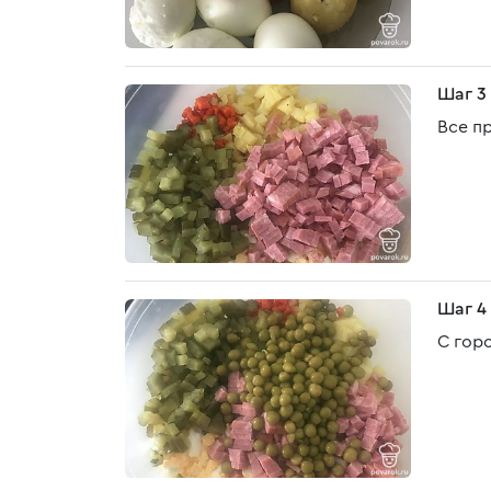
Шаг 3
Все п
Шаг 4
С гор