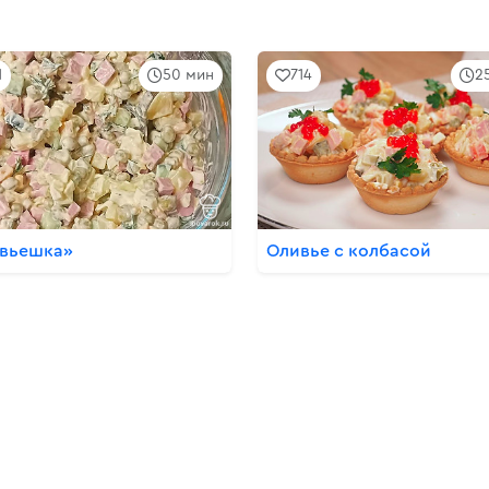
1
50 мин
714
2
вьешка»
Оливье с колбасой