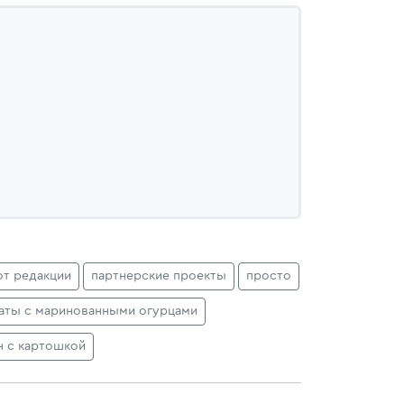
от редакции
партнерские проекты
просто
аты с маринованными огурцами
н с картошкой