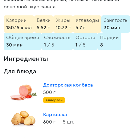
основной вкус салата.
Калории
Белки
Жиры
Углеводы
Занятость
150.15 ккал
5.52 г
10.79 г
6.7 г
30 мин
Общее время
Сложность
Острота
Порции
30 мин
1
/ 5
1
/ 5
8
Ингредиенты
Для блюда
Докторская колбаса
500 г
аллерген
Картошка
600 г
— 5 шт.