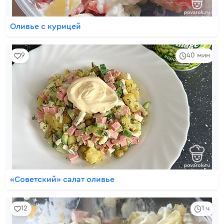
Оливье с курицей
9
40 мин
«Советский» салат оливье
12
1 ч