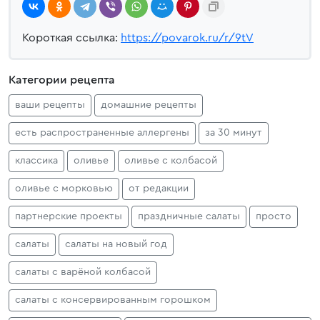
Короткая ссылка:
https://povarok.ru/r/9tV
Категории рецепта
ваши рецепты
домашние рецепты
есть распространенные аллергены
за 30 минут
классика
оливье
оливье с колбасой
оливье с морковью
от редакции
партнерские проекты
праздничные салаты
просто
салаты
салаты на новый год
салаты с варёной колбасой
салаты с консервированным горошком