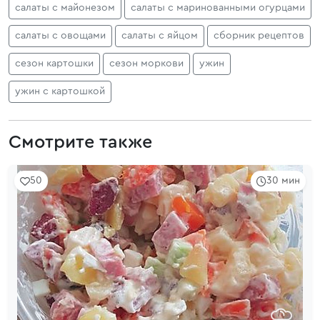
салаты с майонезом
салаты с маринованными огурцами
салаты с овощами
салаты с яйцом
сборник рецептов
сезон картошки
сезон моркови
ужин
ужин с картошкой
Смотрите также
50
30 мин