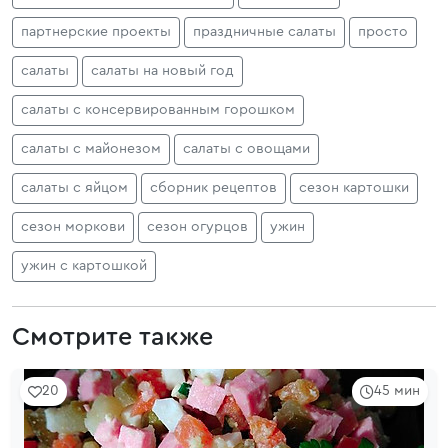
партнерские проекты
праздничные салаты
просто
салаты
салаты на новый год
салаты с консервированным горошком
салаты с майонезом
салаты с овощами
салаты с яйцом
сборник рецептов
сезон картошки
сезон моркови
сезон огурцов
ужин
ужин с картошкой
Смотрите также
20
45 мин