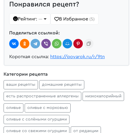
Понравился рецепт?
Рейтинг:
В Избранное
—
(5)
Поделиться ссылкой:
Короткая ссылка:
https://povarok.ru/r/9tn
Категории рецепта
ваши рецепты
домашние рецепты
есть распространенные аллергены
низкокалорийный
оливье
оливье с морковью
оливье с солёными огурцами
оливье со свежими огурцами
от редакции