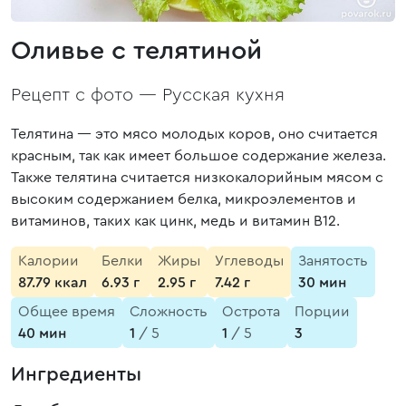
Оливье с телятиной
Рецепт с фото —
Русская кухня
Телятина — это мясо молодых коров, оно считается
красным, так как имеет большое содержание железа.
Также телятина считается низкокалорийным мясом с
высоким содержанием белка, микроэлементов и
витаминов, таких как цинк, медь и витамин В12.
Калории
Белки
Жиры
Углеводы
Занятость
87.79 ккал
6.93 г
2.95 г
7.42 г
30 мин
Общее время
Сложность
Острота
Порции
40 мин
1
/ 5
1
/ 5
3
Ингредиенты