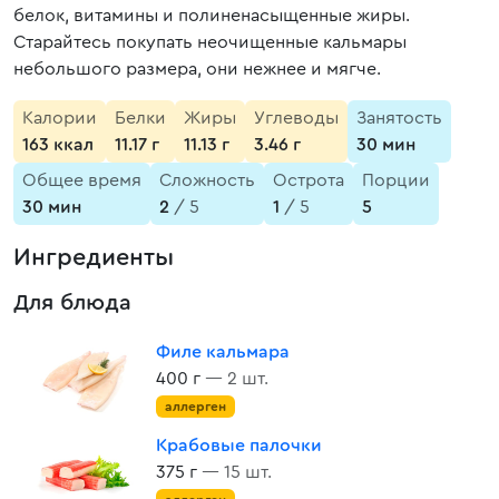
белок, витамины и полиненасыщенные жиры.
Старайтесь покупать неочищенные кальмары
небольшого размера, они нежнее и мягче.
Калории
Белки
Жиры
Углеводы
Занятость
163 ккал
11.17 г
11.13 г
3.46 г
30 мин
Общее время
Сложность
Острота
Порции
30 мин
2
/ 5
1
/ 5
5
Ингредиенты
Для блюда
Филе кальмара
400 г
— 2 шт.
аллерген
Крабовые палочки
375 г
— 15 шт.