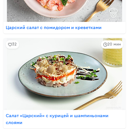
Царский салат с помидором и креветками
32
20 мин
Салат «Царский» с курицей и шампиньонами
слоями