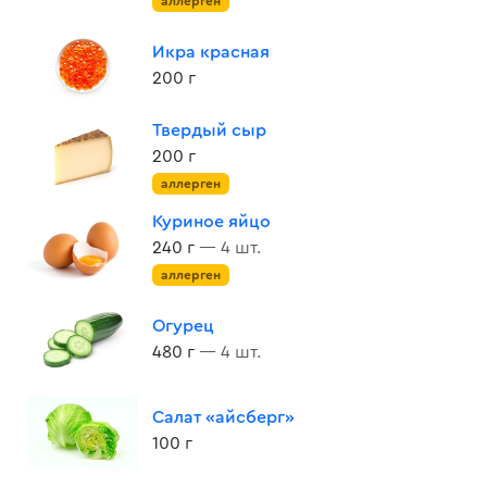
аллерген
Икра красная
200 г
Твердый сыр
200 г
аллерген
Куриное яйцо
240 г
— 4 шт.
аллерген
Огурец
480 г
— 4 шт.
Салат «айсберг»
100 г