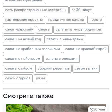
впечатляющий рецепт
есть распространенные аллергены
за 30 минут
партнерские проекты
праздничные салаты
просто
салат «царский»
салаты
салаты из морепродуктов
салаты на новый год
салаты с кальмарами
салаты с крабовыми палочками
салаты с красной икрой
салаты с майонезом
салаты с овощами
салаты с яйцом
сборник рецептов
сезон зелени
сезон огурцов
ужин
Смотрите также
50 мин