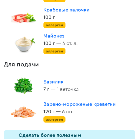
Крабовые палочки
100 г
аллерген
Майонез
100 г
— 4 ст. л.
аллерген
Для подачи
Базилик
7 г
— 1 веточка
Варено-мороженые креветки
120 г
— 6 шт.
аллерген
Cделать более полезным