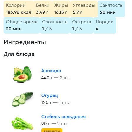
Калории
Белки
Жиры
Углеводы
Занятость
183.96 ккал
3.49 г
16.15 г
5.7 г
20 мин
Общее время
Сложность
Острота
Порции
20 мин
1
/ 5
1
/ 5
4
Ингредиенты
Для блюда
Авокадо
440 г
— 2 шт.
Огурец
120 г
— 1 шт.
Стебель сельдерея
90 г
— 2 шт.
аллерген