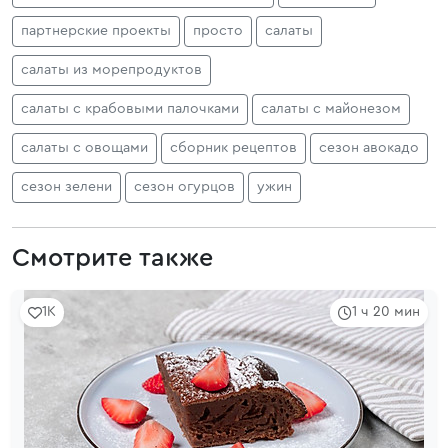
партнерские проекты
просто
салаты
салаты из морепродуктов
салаты с крабовыми палочками
салаты с майонезом
салаты с овощами
сборник рецептов
сезон авокадо
сезон зелени
сезон огурцов
ужин
Смотрите также
1K
1 ч 20 мин