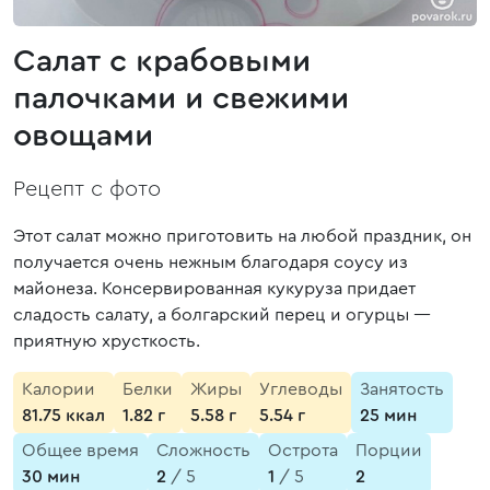
Салат с крабовыми
палочками и свежими
овощами
Рецепт с фото
Этот салат можно приготовить на любой праздник, он
получается очень нежным благодаря соусу из
майонеза. Консервированная кукуруза придает
сладость салату, а болгарский перец и огурцы —
приятную хрусткость.
Калории
Белки
Жиры
Углеводы
Занятость
81.75 ккал
1.82 г
5.58 г
5.54 г
25 мин
Общее время
Сложность
Острота
Порции
30 мин
2
/ 5
1
/ 5
2