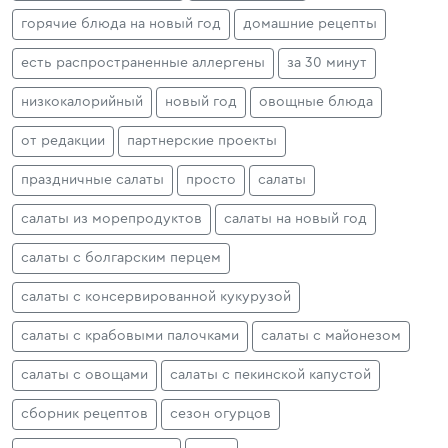
горячие блюда на новый год
домашние рецепты
есть распространенные аллергены
за 30 минут
низкокалорийный
новый год
овощные блюда
от редакции
партнерские проекты
праздничные салаты
просто
салаты
салаты из морепродуктов
салаты на новый год
салаты с болгарским перцем
салаты с консервированной кукурузой
салаты с крабовыми палочками
салаты с майонезом
салаты с овощами
салаты с пекинской капустой
сборник рецептов
сезон огурцов