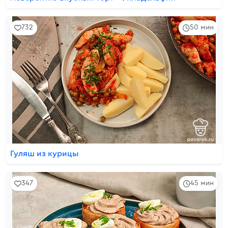
732
50 мин
Гуляш из курицы
347
45 мин