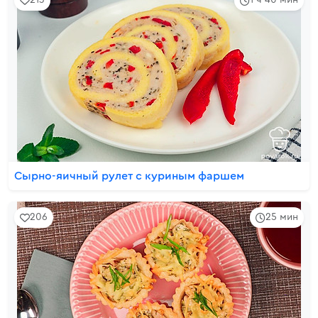
213
1 ч 40 мин
Сырно-яичный рулет с куриным фаршем
206
25 мин