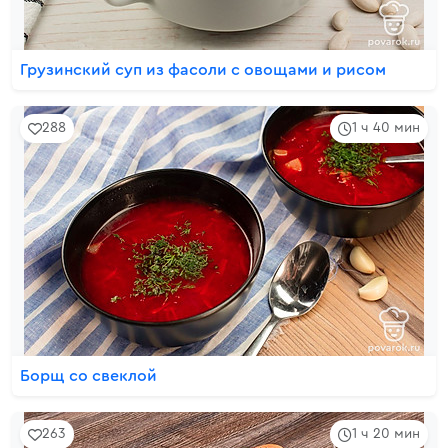
Грузинский суп из фасоли с овощами и рисом
288
1 ч 40 мин
Борщ со свеклой
263
1 ч 20 мин