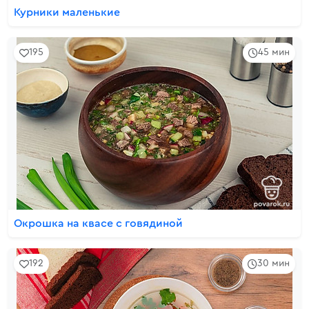
Курники маленькие
195
45 мин
Окрошка на квасе с говядиной
192
30 мин