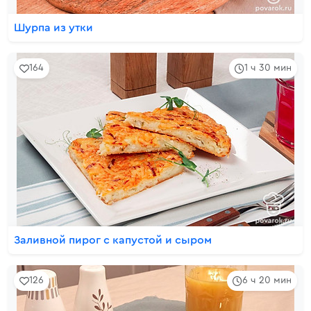
Шурпа из утки
164
1 ч 30 мин
Заливной пирог с капустой и сыром
126
6 ч 20 мин