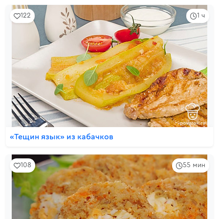
122
1 ч
«Тещин язык» из кабачков
108
55 мин