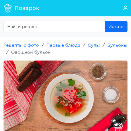
Поварок
Искать
Рецепты с фото
Первые блюда
Супы
Бульоны
Овощной бульон