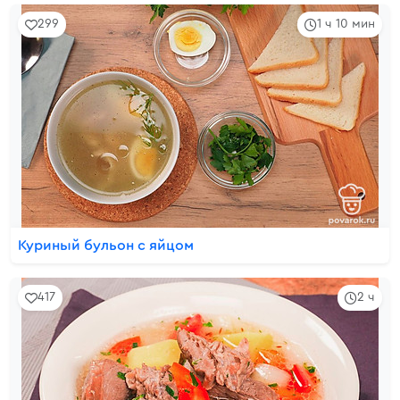
299
1 ч 10 мин
Куриный бульон с яйцом
417
2 ч