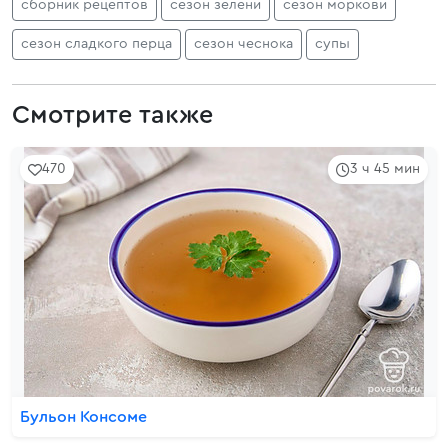
сборник рецептов
сезон зелени
сезон моркови
сезон сладкого перца
сезон чеснока
супы
Смотрите также
470
3 ч 45 мин
Бульон Консоме