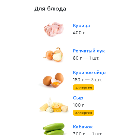
Для блюда
Курица
400 г
Репчатый лук
80 г
— 1 шт.
Куриное яйцо
180 г
— 3 шт.
аллерген
Сыр
100 г
аллерген
Кабачок
300 г
— 1 шт.