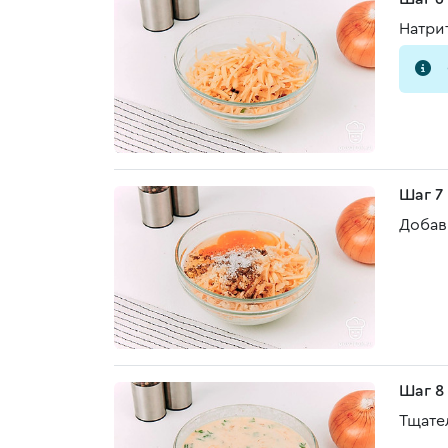
Натри
Шаг 7
Добав
Шаг 8
Тщате