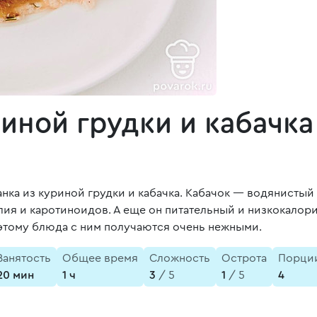
риной грудки и кабачка
анка из куриной грудки и кабачка. Кабачок — водянисты
алия и каротиноидов. А еще он питательный и низкокало
оэтому блюда с ним получаются очень нежными.
Занятость
Общее время
Сложность
Острота
Порци
20 мин
1 ч
3
/ 5
1
/ 5
4