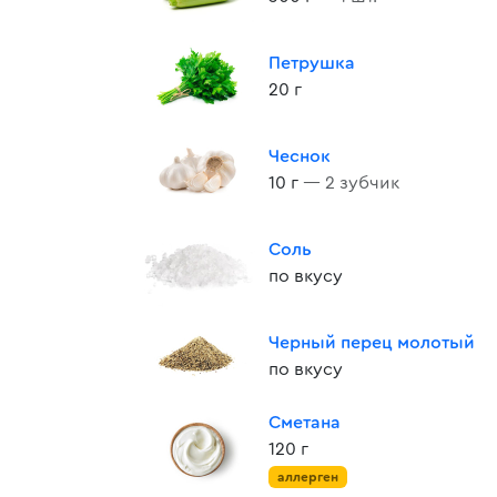
Петрушка
20 г
Чеснок
10 г
— 2 зубчик
Соль
по вкусу
Черный перец молотый
по вкусу
Сметана
120 г
аллерген