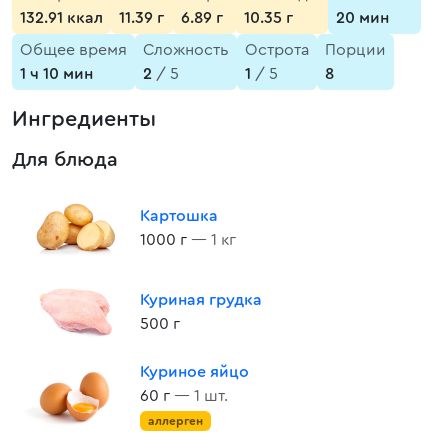
132.91 ккал
11.39 г
6.89 г
10.35 г
20 мин
Общее время
Сложность
Острота
Порции
1 ч 10 мин
2
/ 5
1
/ 5
8
Ингредиенты
Для блюда
Картошка
1000 г
— 1 кг
Куриная грудка
500 г
Куриное яйцо
60 г
— 1 шт.
аллерген