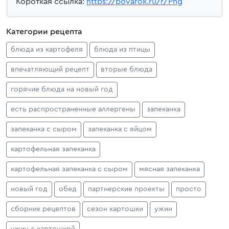
Короткая ссылка:
https://povarok.ru/r/Png
Категории рецепта
блюда из картофеля
блюда из птицы
впечатляющий рецепт
вторые блюда
горячие блюда на новый год
есть распространенные аллергены
запеканка
запеканка с сыром
запеканка с яйцом
картофельная запеканка
картофельная запеканка с сыром
мясная запеканка
новый год
обед
партнерские проекты
просто
сборник рецептов
сезон картошки
ужин