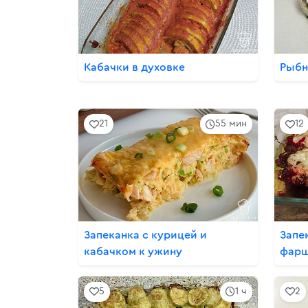
Кабачки в духовке
Рыбн
21
55 мин
12
Запеканка с курицей и
Запе
кабачком к ужину
фарш
5
1 ч
2