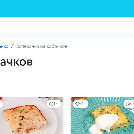
анка
Запеканка из кабачков
бачков
7
1 ч
312
4