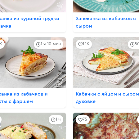
канка из куриной грудки
Запеканка из кабачков с
бачка
сыром
3K
1 ч 10 мин
1.1K
5
канка из кабачков и
Кабачки с яйцом и сыром
сты с фаршем
духовке
1 ч
75