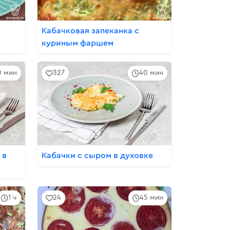
Кабачковая запеканка с
куриным фаршем
0 мин
327
40 мин
 в
Кабачки с сыром в духовке
1 ч
24
45 мин