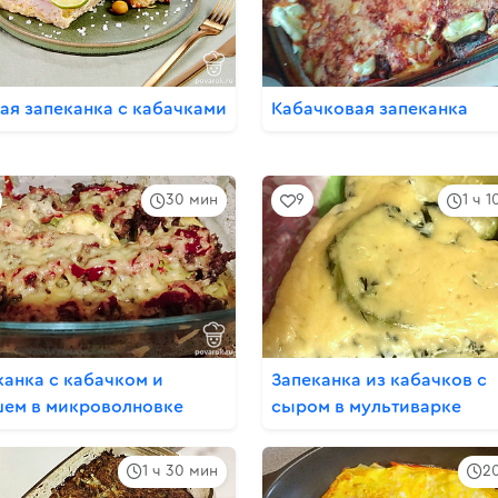
ая запеканка с кабачками
Кабачковая запеканка
30 мин
9
1 ч 
канка с кабачком и
Запеканка из кабачков с
ем в микроволновке
сыром в мультиварке
1 ч 30 мин
2