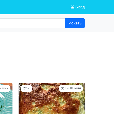
Вход
Искать
5 мин
56
1 ч 10 мин