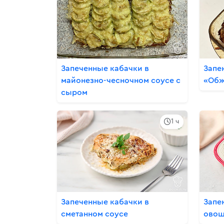
Запеченные кабачки в
Запе
майонезно-чесночном соусе с
«Обж
сыром
1 ч
Запеченные кабачки в
Запе
сметанном соусе
ово