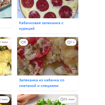
Кабачковая запеканка с
курицей
10 мин
8
1 ч
Запеканка из кабачка со
сметаной и специями
0 мин
55 мин