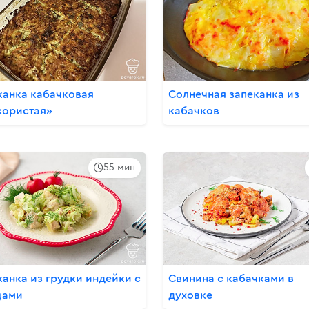
канка кабачковая
Солнечная запеканка из
ористая»
кабачков
55 мин
канка из грудки индейки с
Свинина с кабачками в
щами
духовке