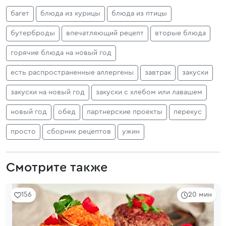
багет
блюда из курицы
блюда из птицы
бутерброды
впечатляющий рецепт
вторые блюда
горячие блюда на новый год
есть распространенные аллергены
завтрак
закуски
закуски на новый год
закуски с хлебом или лавашем
новый год
обед
партнерские проекты
перекус
просто
сборник рецептов
ужин
Смотрите также
156
20 мин