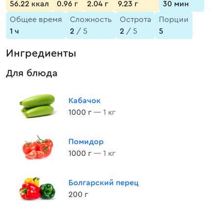
56.22 ккал
0.96 г
2.04 г
9.23 г
30 мин
Общее время
Сложность
Острота
Порции
1 ч
2
/ 5
2
/ 5
5
Ингредиенты
Для блюда
Кабачок
1000 г
— 1 кг
Помидор
1000 г
— 1 кг
Болгарский перец
200 г