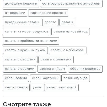
домашние рецепты
есть распространенные аллергены
от редакции
партнерские проекты
праздничные салаты
просто
салаты
салаты из морепродуктов
салаты на новый год
салаты с крабовыми палочками
салаты с красным луком
салаты с майонезом
салаты с овощами
салаты с оливками
салаты с орехами
салаты с яйцом
сборник рецептов
сезон зелени
сезон картошки
сезон огурцов
сезон орехов
ужин
ужин с картошкой
Смотрите также