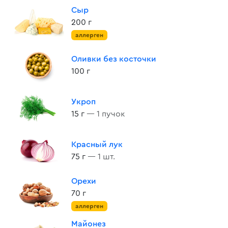
Сыр
200 г
аллерген
Оливки без косточки
100 г
Укроп
15 г
— 1 пучок
Красный лук
75 г
— 1 шт.
Орехи
70 г
аллерген
Майонез