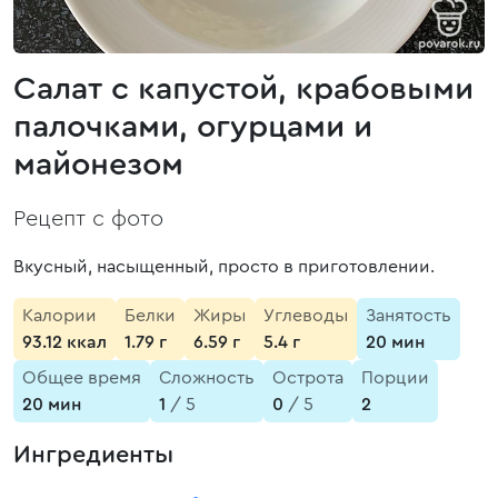
Салат с капустой, крабовыми
палочками, огурцами и
майонезом
Рецепт с фото
Вкусный, насыщенный, просто в приготовлении.
Калории
Белки
Жиры
Углеводы
Занятость
93.12 ккал
1.79 г
6.59 г
5.4 г
20 мин
Общее время
Сложность
Острота
Порции
20 мин
1
/ 5
0
/ 5
2
Ингредиенты