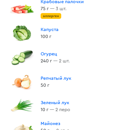
Крабовые палочки
75 г
— 3 шт.
аллерген
Капуста
100 г
Огурец
240 г
— 2 шт.
Репчатый лук
50 г
Зеленый лук
10 г
— 2 перо
Майонез