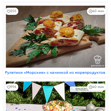
255
40 мин
Рулетики «Морские» с начинкой из морепродуктов
996
40 мин