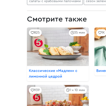
салаты с крабовыми палочками
сезон зелен
Смотрите также
825
35 мин
1K
Классические «Мадлен» с
Вине
лимонной цедрой
939
1 ч 10 мин