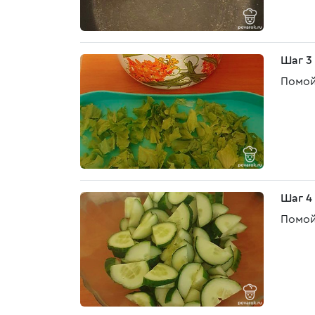
Шаг 3
Помойт
Шаг 4
Помой