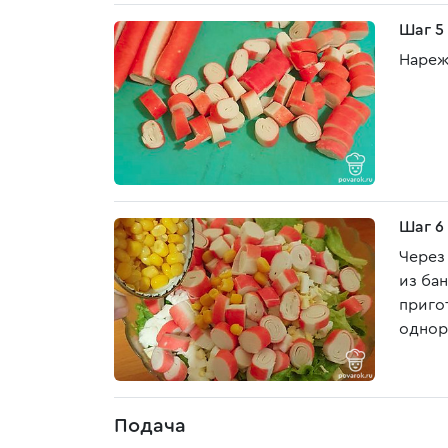
Шаг 5
Нареж
Шаг 6
Через
из ба
приго
однор
Подача