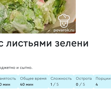
с листьями зелени
юджетно и сытно.
анятость
Общее время
Сложность
Острота
Порции
0 мин
40 мин
1
/ 5
0
/ 5
4