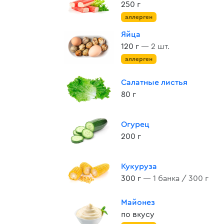
250 г
аллерген
Яйца
120 г
— 2 шт.
аллерген
Салатные листья
80 г
Огурец
200 г
Кукуруза
300 г
— 1 банка / 300 г
Майонез
по вкусу