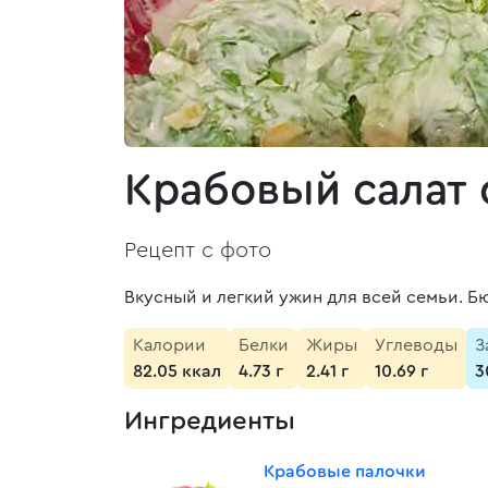
Крабовый салат 
Рецепт с фото
Вкусный и легкий ужин для всей семьи. Б
Калории
Белки
Жиры
Углеводы
З
82.05 ккал
4.73 г
2.41 г
10.69 г
3
Ингредиенты
Крабовые палочки