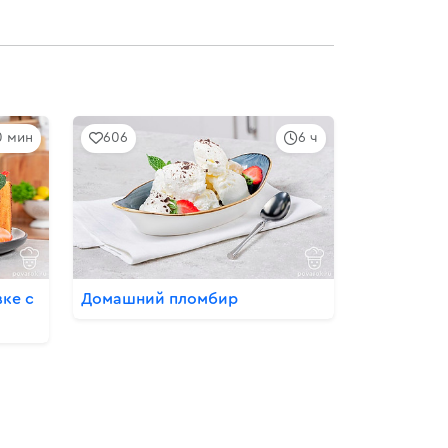
10 мин
606
6 ч
ке с
Домашний пломбир