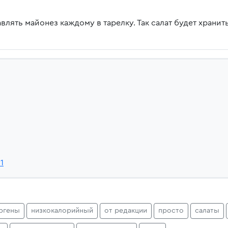
лять майонез каждому в тарелку. Так салат будет хранит
1
ргены
низкокалорийный
от редакции
просто
салаты