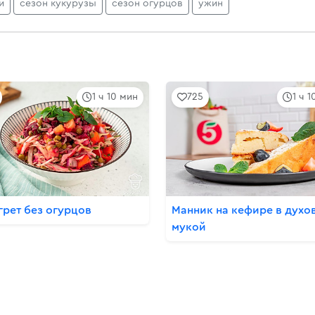
и
сезон кукурузы
сезон огурцов
ужин
1 ч 10 мин
725
1 ч 
грет без огурцов
Манник на кефире в духов
мукой