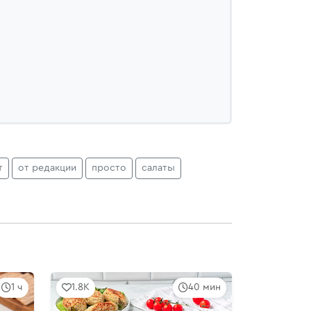
т
от редакции
просто
салаты
1 ч
1.8K
40 мин