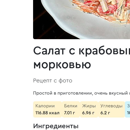
Салат с крабовы
морковью
Рецепт с фото
Простой в приготовлении, очень вкусный и
Калории
Белки
Жиры
Углеводы
З
116.88 ккал
7.01 г
6.96 г
6.2 г
1
Ингредиенты