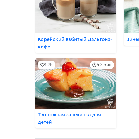
Корейский взбитый Дальгона-
Вине
кофе
1.2K
40 мин
Творожная запеканка для
детей