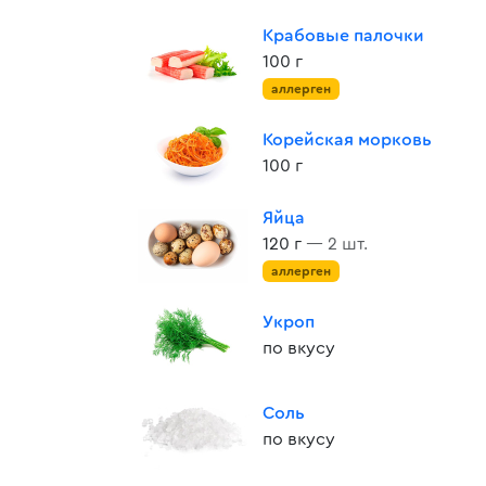
Крабовые палочки
100 г
аллерген
Корейская морковь
100 г
Яйца
120 г
— 2 шт.
аллерген
Укроп
по вкусу
Соль
по вкусу