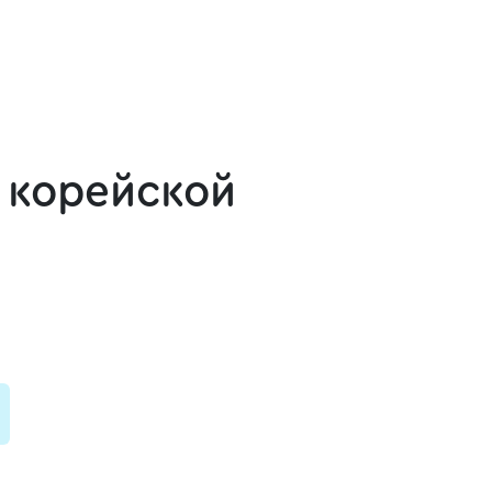
 корейской
и