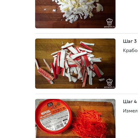
Шаг 3
Крабо
Шаг 4
Измел