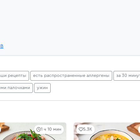
yB
аши рецепты
есть распространенные аллергены
за 30 мину
ыми палочками
ужин
1 ч 10 мин
5.3K