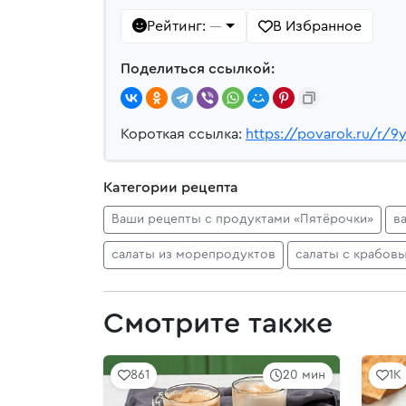
Рейтинг:
В Избранное
—
Поделиться ссылкой:
Короткая ссылка:
https://povarok.ru/r/9
Категории рецепта
Ваши рецепты с продуктами «Пятёрочки»
в
салаты из морепродуктов
салаты с крабов
Смотрите также
861
20 мин
1K