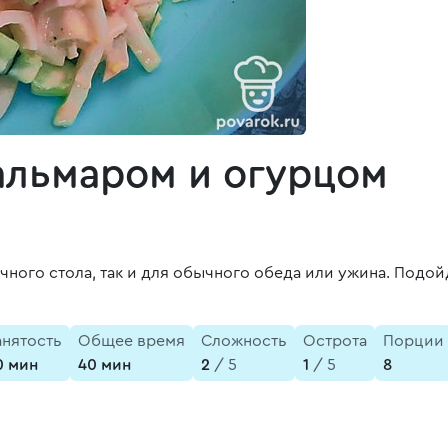
кальмаром и огурцом
ичного стола, так и для обычного обеда или ужина. Подо
анятость
Общее время
Сложность
Острота
Порции
0 мин
40 мин
2
/ 5
1
/ 5
8