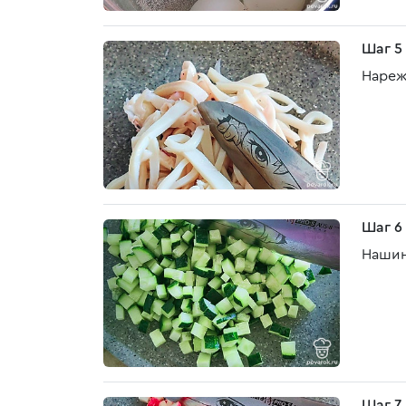
Шаг 5
Нареж
Шаг 6
Нашин
Шаг 7