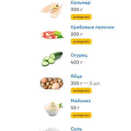
Кальмар
300 г
аллерген
Крабовые палочки
200 г
аллерген
Огурец
400 г
Яйца
300 г
— 5 шт.
аллерген
Майонез
50 г
аллерген
Соль