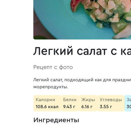
Легкий салат с 
Рецепт с фото
Легкий салат, подходящий как для праздн
морепродукты.
Калории
Белки
Жиры
Углеводы
З
108.6 ккал
9.43 г
6.16 г
3.55 г
3
Ингредиенты