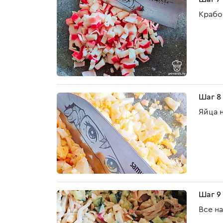
Крабо
Шаг 8
Яйца 
Шаг 9
Все н