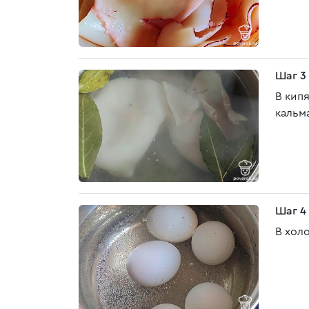
Шаг 3
В кип
кальм
Шаг 4
В хол