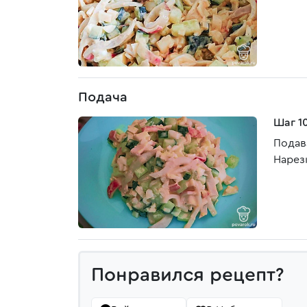
Подача
Шаг 1
Подав
Нарез
Понравился рецепт?