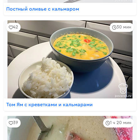
Постный оливье с кальмаром
42
30 мин
Том Ям с креветками и кальмарами
39
1 ч 20 мин