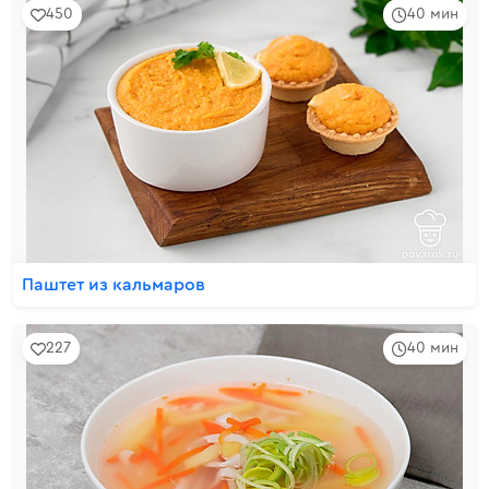
450
40 мин
Паштет из кальмаров
227
40 мин