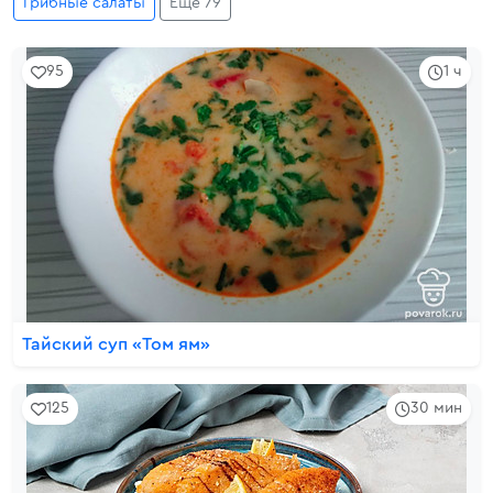
Грибные салаты
Еще 79
95
1 ч
Тайский суп «Том ям»
125
30 мин