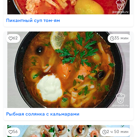
Пикантный суп том-ям
62
35 мин
Рыбная солянка с кальмарами
56
2 ч 50 мин