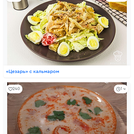
«Цезарь» с кальмаром
240
1 ч