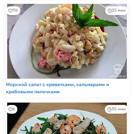
116
25 мин
Морской салат с креветками, кальмарами и
крабовыми палочками
6
30 мин