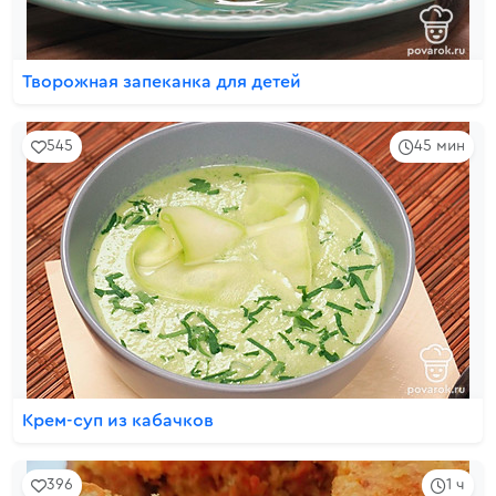
Творожная запеканка для детей
545
45 мин
Крем-суп из кабачков
396
1 ч