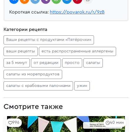
Короткая ссылка:
https://povarok.ru/r/9zB
Категории рецепта
Ваши рецепты с продуктами «Пятёрочки»
ваши рецепты
есть распространенные аллергены
за 5 минут
от редакции
просто
салаты
салаты из морепродуктов
салаты с крабовыми палочками
ужин
Смотрите также
996
40 мин