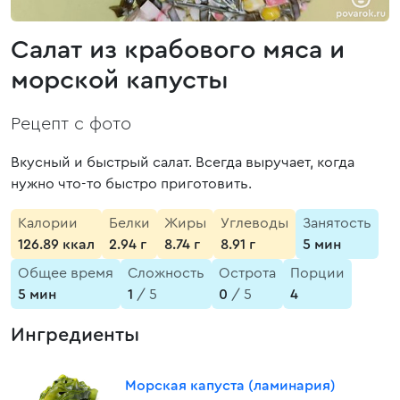
Салат из крабового мяса и
морской капусты
Рецепт с фото
Вкусный и быстрый салат. Всегда выручает, когда
нужно что-то быстро приготовить.
Калории
Белки
Жиры
Углеводы
Занятость
126.89 ккал
2.94 г
8.74 г
8.91 г
5 мин
Общее время
Сложность
Острота
Порции
5 мин
1
/ 5
0
/ 5
4
Ингредиенты
Морская капуста (ламинария)