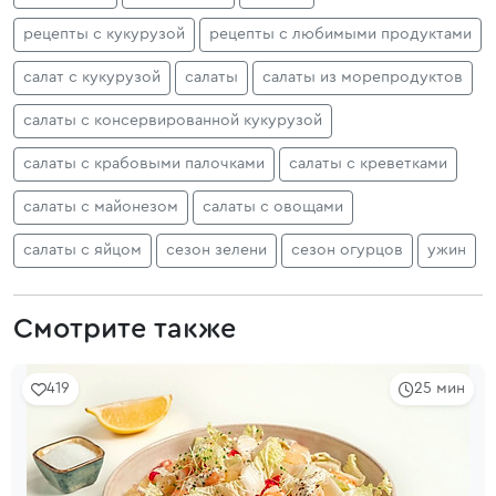
рецепты с кукурузой
рецепты с любимыми продуктами
салат с кукурузой
салаты
салаты из морепродуктов
салаты с консервированной кукурузой
салаты с крабовыми палочками
салаты с креветками
салаты с майонезом
салаты с овощами
салаты с яйцом
сезон зелени
сезон огурцов
ужин
Смотрите также
419
25 мин