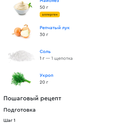
Майонез
50 г
аллерген
Репчатый лук
30 г
Соль
1 г
— 1 щепотка
Укроп
20 г
Пошаговый рецепт
Подготовка
Шаг 1