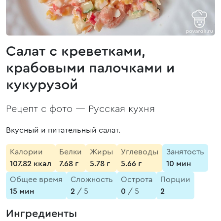
Салат с креветками,
крабовыми палочками и
кукурузой
Рецепт с фото —
Русская кухня
Вкусный и питательный салат.
Калории
Белки
Жиры
Углеводы
Занятость
107.82 ккал
7.68 г
5.78 г
5.66 г
10 мин
Общее время
Сложность
Острота
Порции
15 мин
2
/ 5
0
/ 5
2
Ингредиенты