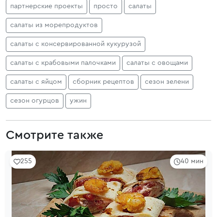
партнерские проекты
просто
салаты
салаты из морепродуктов
салаты с консервированной кукурузой
салаты с крабовыми палочками
салаты с овощами
салаты с яйцом
сборник рецептов
сезон зелени
сезон огурцов
ужин
Смотрите также
255
40 мин