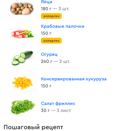
Яйца
180 г
— 3 шт.
аллерген
Крабовые палочки
150 г
аллерген
Огурец
240 г
— 2 шт.
Консервированная кукуруза
150 г
Салат фриллис
30 г
— 3 лист
Пошаговый рецепт