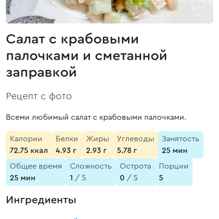
Салат с крабовыми
палочками и сметанной
заправкой
Рецепт с фото
Всеми любимый салат с крабовыми палочками.
Калории
Белки
Жиры
Углеводы
Занятость
72.75 ккал
4.93 г
2.93 г
5.78 г
25 мин
Общее время
Сложность
Острота
Порции
25 мин
1
/ 5
0
/ 5
5
Ингредиенты