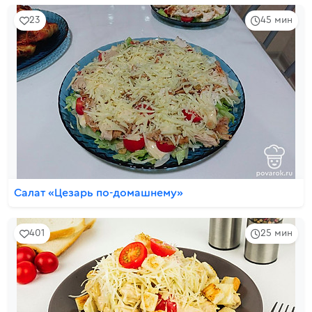
23
45 мин
Салат «Цезарь по-домашнему»
401
25 мин