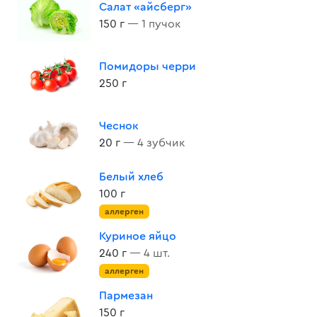
Салат «айсберг»
150 г
— 1 пучок
Помидоры черри
250 г
Чеснок
20 г
— 4 зубчик
Белый хлеб
100 г
аллерген
Куриное яйцо
240 г
— 4 шт.
аллерген
Пармезан
150 г