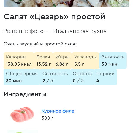
Салат «Цезарь» простой
Рецепт с фото —
Итальянская кухня
Очень вкусный и простой салат.
Калории
Белки
Жиры
Углеводы
Занятость
138.05 ккал
13.52 г
6.86 г
5.5 г
30 мин
Общее время
Сложность
Острота
Порции
30 мин
2
/ 5
0
/ 5
4
Ингредиенты
Куриное филе
300 г