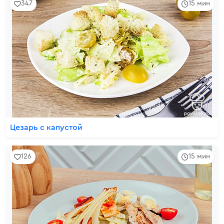
347
15 мин
Цезарь с капустой
126
15 мин