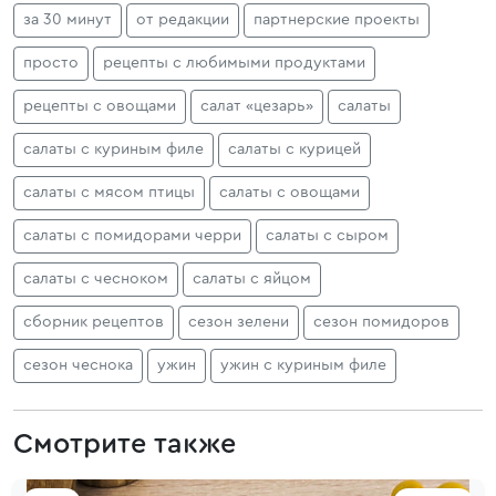
за 30 минут
от редакции
партнерские проекты
просто
рецепты с любимыми продуктами
рецепты с овощами
салат «цезарь»
салаты
салаты с куриным филе
салаты с курицей
салаты с мясом птицы
салаты с овощами
салаты с помидорами черри
салаты с сыром
салаты с чесноком
салаты с яйцом
сборник рецептов
сезон зелени
сезон помидоров
сезон чеснока
ужин
ужин с куриным филе
Смотрите также