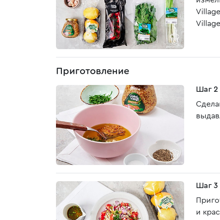
измель
Villa
Village
Приготовление
Шаг 2
Сделай
выдав
Шаг 3
Приго
и кра