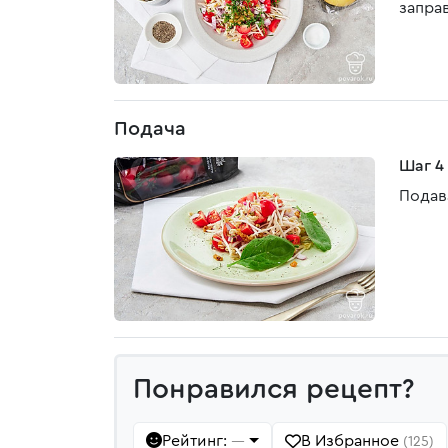
запра
Подача
Шаг 4
Подав
Понравился рецепт?
Рейтинг:
В Избранное
—
(125)