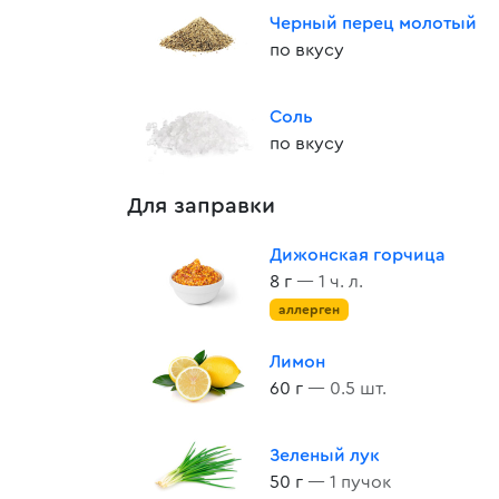
Черный перец молотый
по вкусу
Соль
по вкусу
Для заправки
Дижонская горчица
8 г
— 1 ч. л.
аллерген
Лимон
60 г
— 0.5 шт.
Зеленый лук
50 г
— 1 пучок