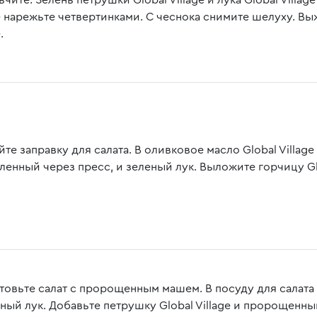
чите. Зелень петрушки Global Village и лука Global Vill
ge нарежьте четвертинками. С чеснока снимите шелуху. В
.
те заправку для салата. В оливковое масло Global Village
ленный через пресс, и зеленый лук. Выложите горчицу Gl
товьте салат с пророщенным машем. В посуду для салата
сный лук. Добавьте петрушку Global Village и пророщенны