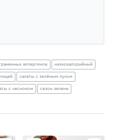
траненных аллергенов
низкокалорийный
рчицей
салаты с зелёным луком
аты с чесноком
сезон зелени