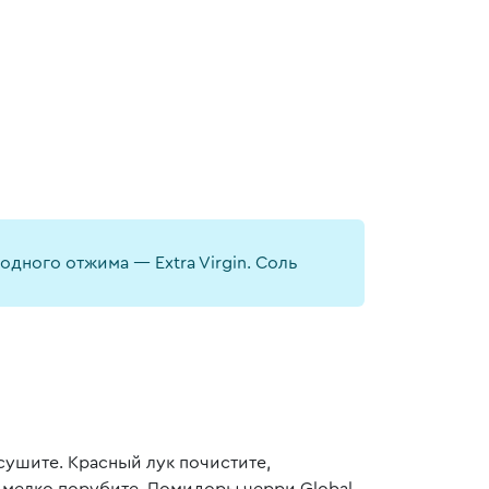
дного отжима — Extra Virgin. Соль
сушите. Красный лук почистите,