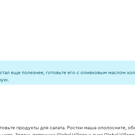
ал еще полезнее, готовьте его с оливковым маслом холо
ную.
товьте продукты для салата. Ростки маша ополосните, об