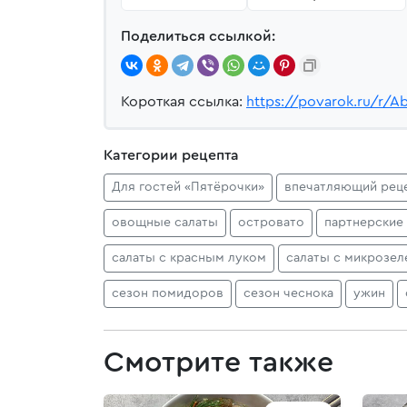
Поделиться ссылкой:
Короткая ссылка:
https://povarok.ru/r/A
Категории рецепта
Для гостей «Пятёрочки»
впечатляющий рец
овощные салаты
островато
партнерские
салаты с красным луком
салаты с микрозе
сезон помидоров
сезон чеснока
ужин
Смотрите также