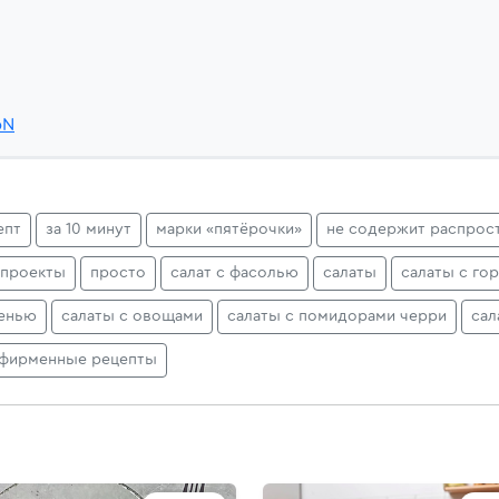
bN
епт
за 10 минут
марки «пятёрочки»
не содержит распрос
 проекты
просто
салат с фасолью
салаты
салаты с го
ленью
салаты с овощами
салаты с помидорами черри
сал
фирменные рецепты