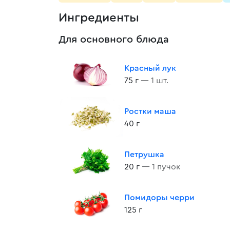
Ингредиенты
Для основного блюда
Красный лук
75 г
— 1 шт.
Ростки маша
40 г
Петрушка
20 г
— 1 пучок
Помидоры черри
125 г