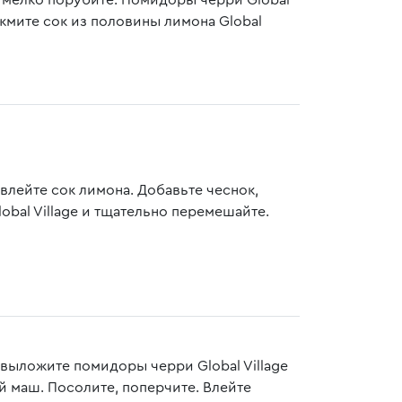
age мелко порубите. Помидоры черри Global
ыжмите сок из половины лимона Global
 влейте сок лимона. Добавьте чеснок,
obal Village и тщательно перемешайте.
 выложите помидоры черри Global Village
й маш. Посолите, поперчите. Влейте