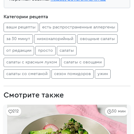
Категории рецепта
ваши рецепты
есть распространенные аллергены
за 30 минут
низкокалорийный
овощные салаты
от редакции
просто
салаты
салаты с красным луком
салаты с овощами
салаты со сметаной
сезон помидоров
ужин
Смотрите также
212
30 мин