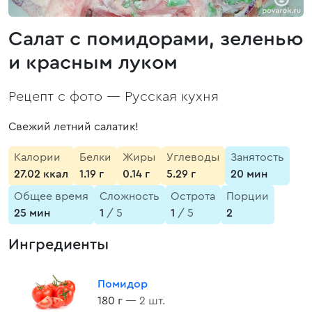
Салат с помидорами, зеленью
и красным луком
Рецепт с фото —
Русская кухня
Свежий летний салатик!
Калории
Белки
Жиры
Углеводы
Занятость
27.02 ккал
1.19 г
0.14 г
5.29 г
20 мин
Общее время
Сложность
Острота
Порции
25 мин
1
/ 5
1
/ 5
2
Ингредиенты
Помидор
180 г
— 2 шт.