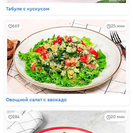
Табуле с кускусом
669
25 мин
Овощной салат с авокадо
284
20 мин