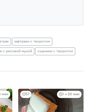
втрак
завтраки с творогом
и с рисовой мукой
сырники с творогом
0 мин
57
1 ч 20 мин