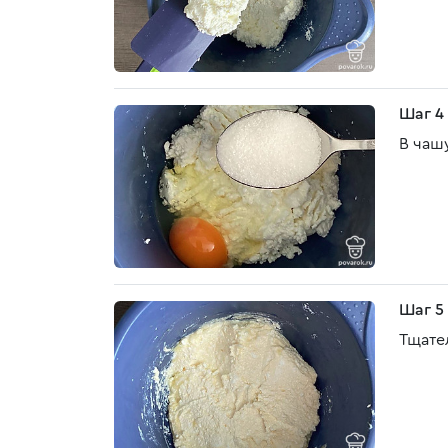
Шаг 4
В чашу
Шаг 5
Тщате