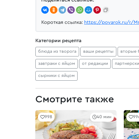
Короткая ссылка:
https://povarok.ru/r/
Категории рецепта
блюда из творога
ваши рецепты
вторые 
завтраки с яйцом
от редакции
партнерск
сырники с яйцом
Смотрите также
998
40 мин
99