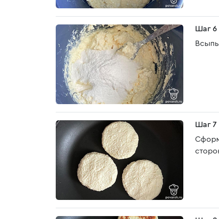
Шаг 6
Всыпь
Шаг 7
Сформ
сторо