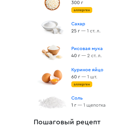
300 г
аллерген
Сахар
25 г
— 1 ст. л.
Рисовая мука
40 г
— 2 ст. л.
Куриное яйцо
60 г
— 1 шт.
аллерген
Соль
1 г
— 1 щепотка
Пошаговый рецепт