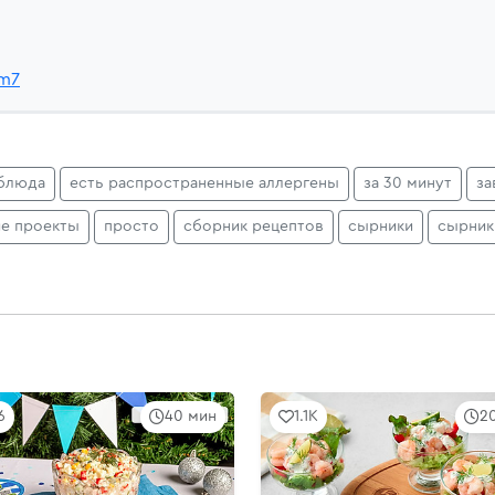
Mm7
блюда
есть распространенные аллергены
за 30 минут
за
ие проекты
просто
сборник рецептов
сырники
сырник
6
40 мин
1.1K
2