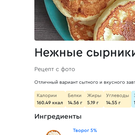
Нежные сырники 
Рецепт с фото
Отличный вариант сытного и вкусного завт
Калории
Белки
Жиры
Углеводы
160.49 ккал
14.56 г
5.19 г
14.55 г
Ингредиенты
Творог 5%