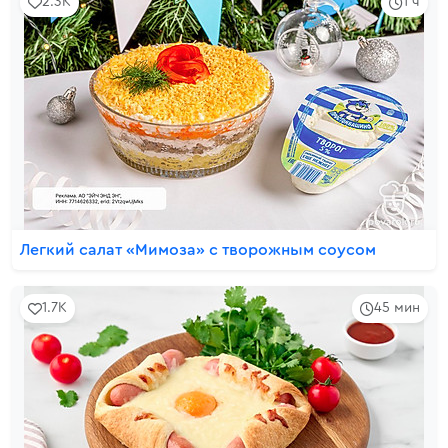
2.3K
1 ч
Легкий салат «Мимоза» с творожным соусом
1.7K
45 мин