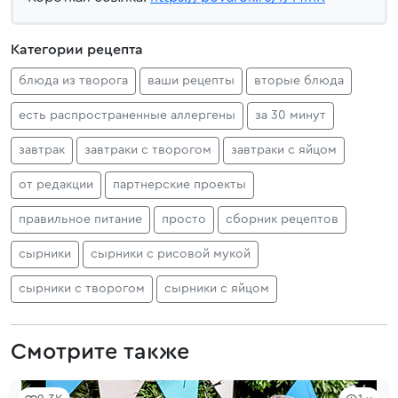
Категории рецепта
блюда из творога
ваши рецепты
вторые блюда
есть распространенные аллергены
за 30 минут
завтрак
завтраки с творогом
завтраки с яйцом
от редакции
партнерские проекты
правильное питание
просто
сборник рецептов
сырники
сырники с рисовой мукой
сырники с творогом
сырники с яйцом
Смотрите также