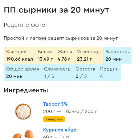
ПП сырники за 20 минут
Рецепт с фото
Простой и легкий рецепт сырников за 20 минут.
Калории
Белки
Жиры
Углеводы
Занятость
190.66 ккал
13.49 г
4.78 г
23.21 г
20 мин
Общее время
Сложность
Острота
Порции
20 мин
1
/ 5
0
/ 5
4
Ингредиенты
Творог 5%
200 г
— 1 банка / 200 г
аллерген
Куриное яйцо
60 г
— 1 шт.