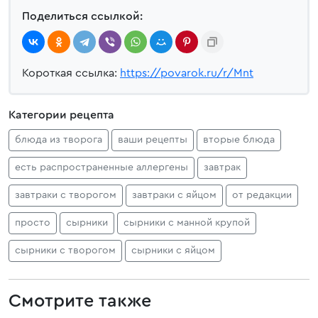
Поделиться ссылкой:
Короткая ссылка:
https://povarok.ru/r/Mnt
Категории рецепта
блюда из творога
ваши рецепты
вторые блюда
есть распространенные аллергены
завтрак
завтраки с творогом
завтраки с яйцом
от редакции
просто
сырники
сырники с манной крупой
сырники с творогом
сырники с яйцом
Смотрите также