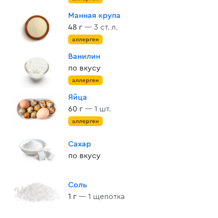
Манная крупа
48 г
— 3 ст. л.
аллерген
Ванилин
по вкусу
аллерген
Яйца
60 г
— 1 шт.
аллерген
Сахар
по вкусу
Соль
1 г
— 1 щепотка