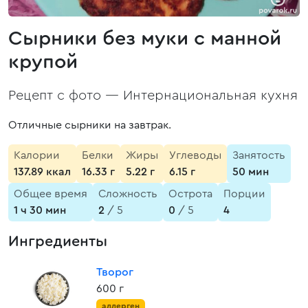
Сырники без муки с манной
крупой
Рецепт с фото —
Интернациональная кухня
Отличные сырники на завтрак.
Калории
Белки
Жиры
Углеводы
Занятость
137.89 ккал
16.33 г
5.22 г
6.15 г
50 мин
Общее время
Сложность
Острота
Порции
1 ч 30 мин
2
/ 5
0
/ 5
4
Ингредиенты
Творог
600 г
аллерген