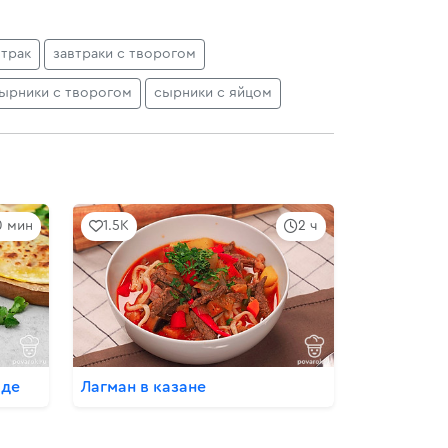
втрак
завтраки с творогом
ырники с творогом
сырники с яйцом
0 мин
1.5K
2 ч
оде
Лагман в казане