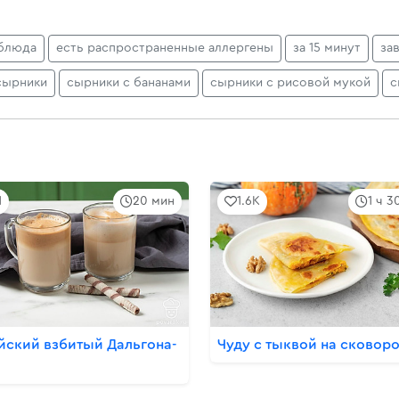
блюда
есть распространенные аллергены
за 15 минут
за
сырники
сырники с бананами
сырники с рисовой мукой
с
1
20 мин
1.6K
1 ч 3
йский взбитый Дальгона-
Чуду с тыквой на сковор