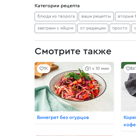
Категории рецепта
блюда из творога
ваши рецепты
вторые 
завтраки с яйцом
от редакции
просто
Смотрите также
1K
1 ч 10 мин
86
Винегрет без огурцов
Коре
кофе