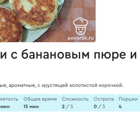
 с банановым пюре и 
е, ароматные, с хрустящей золотистой корочкой.
нятость
Общее время
Сложность
Острота
Порции
 мин
15 мин
2
/ 5
0
/ 5
4