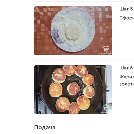
Шаг 5
Сформ
Шаг 6
Жарит
золот
Подача