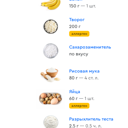
150 г
— 1 шт.
Творог
200 г
аллерген
Сахарозаменитель
по вкусу
Рисовая мука
80 г
— 4 ст. л.
Яйца
60 г
— 1 шт.
аллерген
Разрыхлитель теста
2.5 г
— 0.5 ч. л.