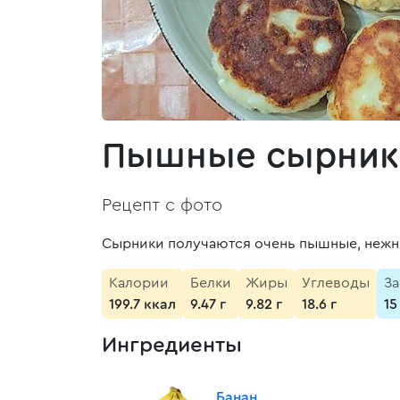
Пышные сырники
Рецепт с фото
Сырники получаются очень пышные, нежны
Калории
Белки
Жиры
Углеводы
За
199.7 ккал
9.47 г
9.82 г
18.6 г
15
Ингредиенты
Банан