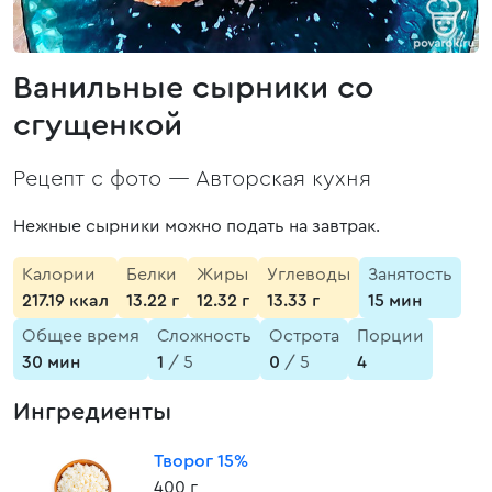
Ванильные сырники со
сгущенкой
Рецепт с фото —
Авторская кухня
Нежные сырники можно подать на завтрак.
Калории
Белки
Жиры
Углеводы
Занятость
217.19 ккал
13.22 г
12.32 г
13.33 г
15 мин
Общее время
Сложность
Острота
Порции
30 мин
1
/ 5
0
/ 5
4
Ингредиенты
Творог 15%
400 г