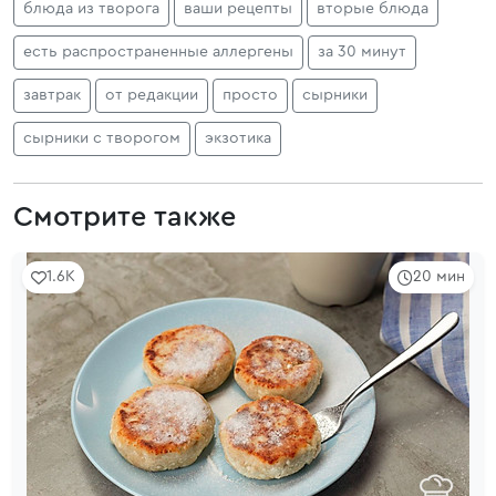
блюда из творога
ваши рецепты
вторые блюда
есть распространенные аллергены
за 30 минут
завтрак
от редакции
просто
сырники
сырники с творогом
экзотика
Смотрите также
1.6K
20 мин