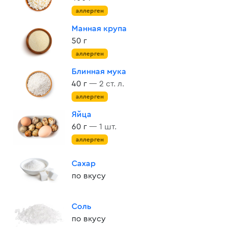
аллерген
Манная крупа
50 г
аллерген
Блинная мука
40 г
— 2 ст. л.
аллерген
Яйца
60 г
— 1 шт.
аллерген
Сахар
по вкусу
Соль
по вкусу