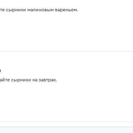
те сырники малиновым вареньем.
0
айте сырники на завтрак.