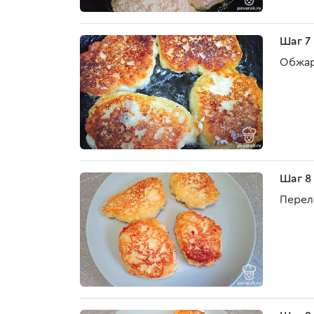
Шаг 7
Обжар
Шаг 8
Перел