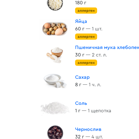
180 г
аллерген
Яйца
60 г
— 1 шт.
аллерген
Пшеничная мука хлебопе
30 г
— 2 ст. л.
аллерген
Сахар
8 г
— 1 ч. л.
Соль
1 г
— 1 щепотка
Чернослив
32 г
— 4 шт.