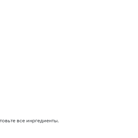
товьте все инргедиенты.