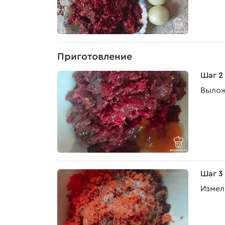
Приготовление
Шаг 2
Вылож
Шаг 3
Измел