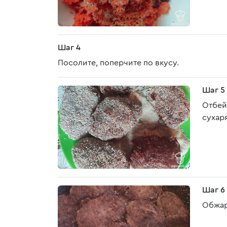
Шаг 4
Посолите, поперчите по вкусу.
Шаг 5
Отбей
сухаря
Шаг 6
Обжар