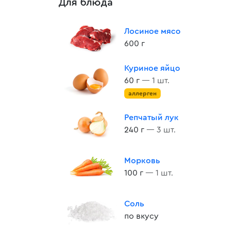
Для блюда
Лосиное мясо
600 г
Куриное яйцо
60 г
— 1 шт.
аллерген
Репчатый лук
240 г
— 3 шт.
Морковь
100 г
— 1 шт.
Соль
по вкусу