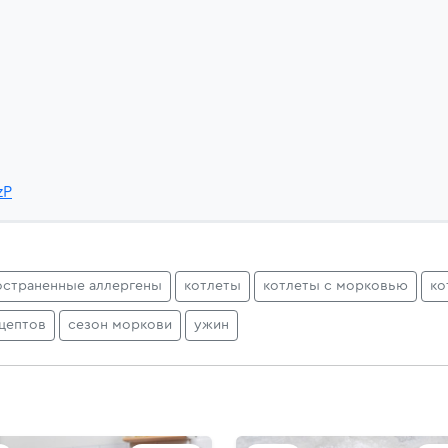
zP
остраненные аллергены
котлеты
котлеты с морковью
ко
цептов
сезон моркови
ужин