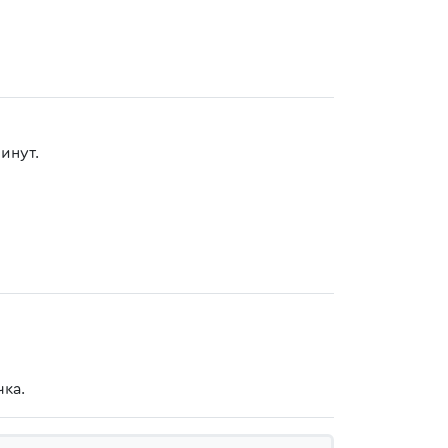
инут.
ка.