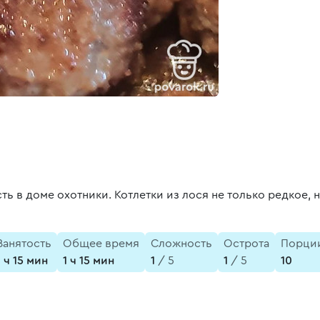
я
ть в доме охотники. Котлетки из лося не только редкое, 
Занятость
Общее время
Сложность
Острота
Порци
1 ч 15 мин
1 ч 15 мин
1
/ 5
1
/ 5
10