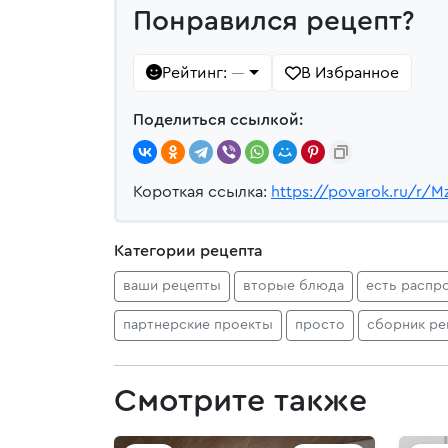
Понравился рецепт?
Рейтинг:
В Избранное
—
Поделиться ссылкой:
Короткая ссылка:
https://povarok.ru/r/M
Категории рецепта
ваши рецепты
вторые блюда
есть распр
партнерские проекты
просто
сборник ре
Смотрите также