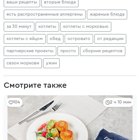
ваши рецепты
вторые блюда
есть распространенные аллергены
жареные блюда
за 30 минут
котлеты
котлеты с морковью
котлеты с яйцом
обед
островато
от редакции
партнерские проекты
просто
сборник рецептов
сезон моркови
ужин
Смотрите также
104
2 ч 10 мин