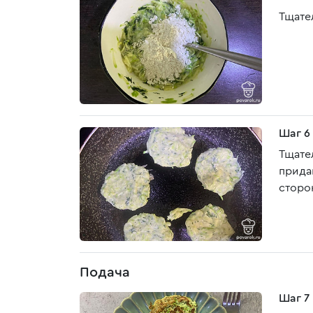
Тщате
Шаг 6
Тщате
прида
сторо
Подача
Шаг 7