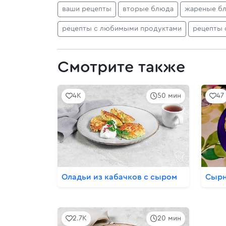
ваши рецепты
вторые блюда
жареные б
рецепты с любимыми продуктами
рецепты 
Смотрите также
4K
50 мин
47
Оладьи из кабачков с сыром
Сырн
2.7K
20 мин