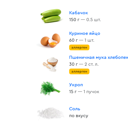
Кабачок
150 г
— 0.5 шт.
Куриное яйцо
60 г
— 1 шт.
аллерген
Пшеничная мука хлебопе
30 г
— 2 ст. л.
аллерген
Укроп
15 г
— 1 пучок
Соль
по вкусу