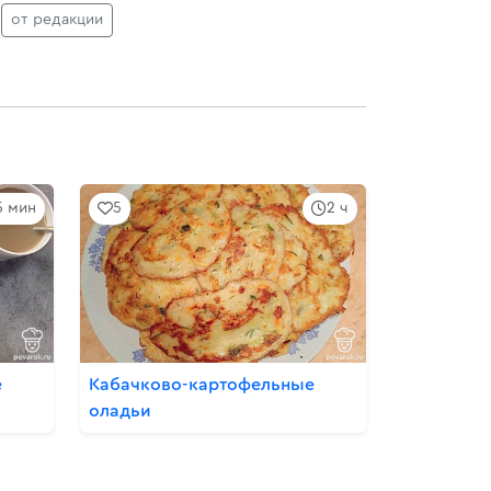
от редакции
5 мин
5
2 ч
е
Кабачково-картофельные
оладьи