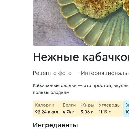
Нежные кабачко
Рецепт с фото —
Интернациональн
Кабачковые оладьи — это простой, вкусны
пользы оладьям.
Калории
Белки
Жиры
Углеводы
З
92.24 ккал
4.74 г
3.06 г
11.19 г
1
Ингредиенты