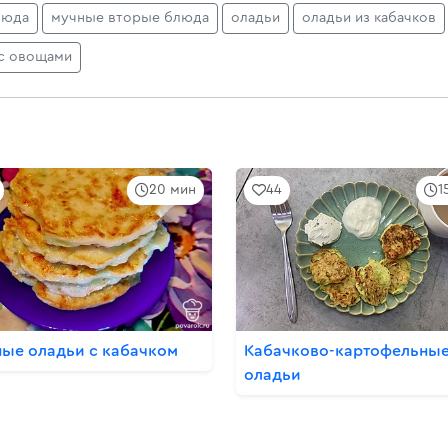
люда
мучные вторые блюда
оладьи
оладьи из кабачков
с овощами
20 мин
44
1
ые оладьи с кабачком
Кабачково-картофельны
оладьи