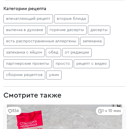
Категории рецепта
впечатляющий рецепт
вторые блюда
выпечка в духовке
горячие десерты
десерты
есть распространенные аллергены
запеканка
запеканка с яйцом
обед
от редакции
партнерские проекты
просто
рецепт с видео
сборник рецептов
ужин
Смотрите также
356
1 ч 10 мин