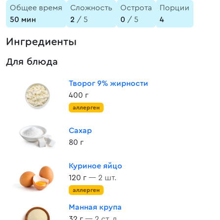
Общее время
Сложность
Острота
Порции
50 мин
2
/ 5
0
/ 5
4
Ингредиенты
Для блюда
Творог 9% жирности
400 г
аллерген
Сахар
80 г
Куриное яйцо
120 г
— 2 шт.
аллерген
Манная крупа
32 г
— 2 ст. л.