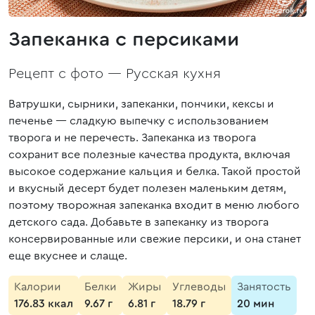
Запеканка с персиками
Рецепт с фото —
Русская кухня
Ватрушки, сырники, запеканки, пончики, кексы и
печенье — сладкую выпечку с использованием
творога и не перечесть. Запеканка из творога
сохранит все полезные качества продукта, включая
высокое содержание кальция и белка. Такой простой
и вкусный десерт будет полезен маленьким детям,
поэтому творожная запеканка входит в меню любого
детского сада. Добавьте в запеканку из творога
консервированные или свежие персики, и она станет
еще вкуснее и слаще.
Калории
Белки
Жиры
Углеводы
Занятость
176.83 ккал
9.67 г
6.81 г
18.79 г
20 мин