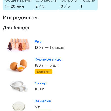
Общее время
Сложность
Острота
Порции
1 ч 20 мин
2
/ 5
0
/ 5
1
Ингредиенты
Для блюда
Рис
180 г
— 1 стакан
Куриное яйцо
180 г
— 3 шт.
аллерген
Сахар
100 г
Ванилин
3 г