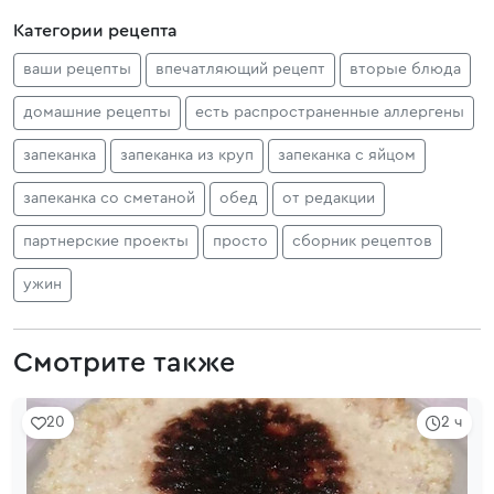
Категории рецепта
ваши рецепты
впечатляющий рецепт
вторые блюда
домашние рецепты
есть распространенные аллергены
запеканка
запеканка из круп
запеканка с яйцом
запеканка со сметаной
обед
от редакции
партнерские проекты
просто
сборник рецептов
ужин
Смотрите также
20
2 ч