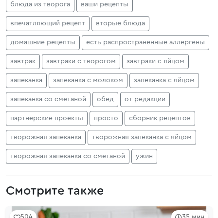
блюда из творога
ваши рецепты
впечатляющий рецепт
вторые блюда
домашние рецепты
есть распространенные аллергены
завтрак
завтраки с творогом
завтраки с яйцом
запеканка
запеканка с молоком
запеканка с яйцом
запеканка со сметаной
обед
от редакции
партнерские проекты
просто
сборник рецептов
творожная запеканка
творожная запеканка с яйцом
творожная запеканка со сметаной
ужин
Смотрите также
504
35 мин