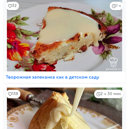
32
1 ч
Творожная запеканка как в детском саду
138
2 ч 30 мин