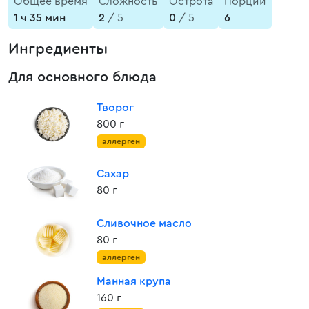
Общее время
Сложность
Острота
Порции
1 ч 35 мин
2
/ 5
0
/ 5
6
Ингредиенты
Для основного блюда
Творог
800 г
аллерген
Сахар
80 г
Сливочное масло
80 г
аллерген
Манная крупа
160 г