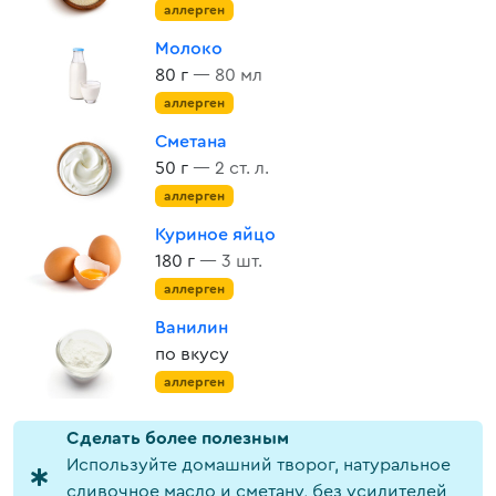
аллерген
Молоко
80 г
— 80 мл
аллерген
Сметана
50 г
— 2 ст. л.
аллерген
Куриное яйцо
180 г
— 3 шт.
аллерген
Ванилин
по вкусу
аллерген
Cделать более полезным
Используйте домашний творог, натуральное
сливочное масло и сметану, без усилителей