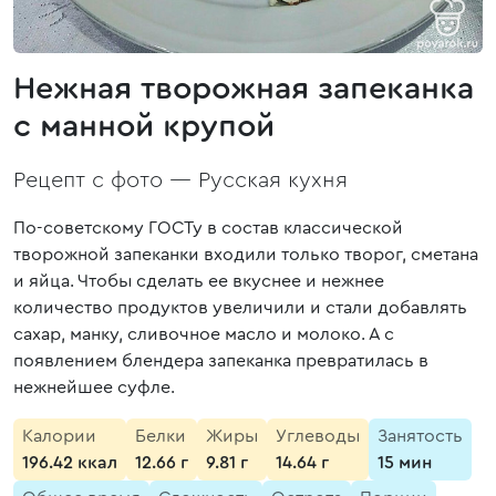
Нежная творожная запеканка
с манной крупой
Рецепт с фото —
Русская кухня
По-советскому ГОСТу в состав классической
творожной запеканки входили только творог, сметана
и яйца. Чтобы сделать ее вкуснее и нежнее
количество продуктов увеличили и стали добавлять
сахар, манку, сливочное масло и молоко. А с
появлением блендера запеканка превратилась в
нежнейшее суфле.
Калории
Белки
Жиры
Углеводы
Занятость
196.42 ккал
12.66 г
9.81 г
14.64 г
15 мин