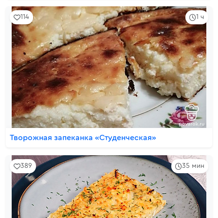
114
1 ч
Творожная запеканка «Студенческая»
389
35 мин