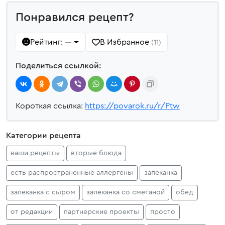
Понравился рецепт?
Рейтинг:
В Избранное
—
(11)
Поделиться ссылкой:
Короткая ссылка:
https://povarok.ru/r/Ptw
Категории рецепта
ваши рецепты
вторые блюда
есть распространенные аллергены
запеканка
запеканка с сыром
запеканка со сметаной
обед
от редакции
партнерские проекты
просто