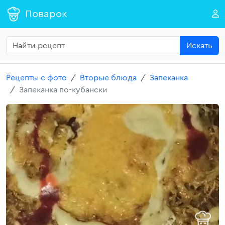
Поварок
Искать
Рецепты с фото
Вторые блюда
Запеканка
Запеканка по-кубански