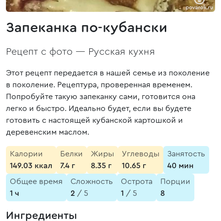
Запеканка по-кубански
Рецепт с фото —
Русская кухня
Этот рецепт передается в нашей семье из поколение
в поколение. Рецептура, проверенная временем.
Попробуйте такую запеканку сами, готовится она
легко и быстро. Идеально будет, если вы будете
готовить с настоящей кубанской картошкой и
деревенским маслом.
Калории
Белки
Жиры
Углеводы
Занятость
149.03 ккал
7.4 г
8.35 г
10.65 г
40 мин
Общее время
Сложность
Острота
Порции
1 ч
2
/ 5
1
/ 5
8
Ингредиенты