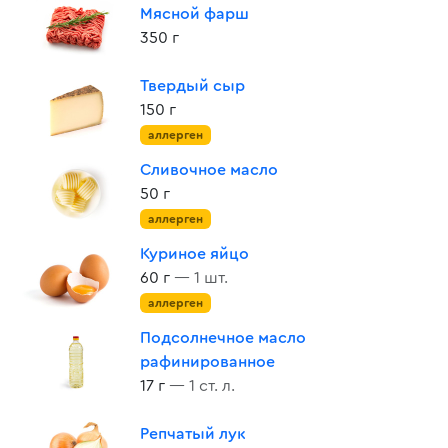
Мясной фарш
350 г
Твердый сыр
150 г
аллерген
Сливочное масло
50 г
аллерген
Куриное яйцо
60 г
— 1 шт.
аллерген
Подсолнечное масло
рафинированное
17 г
— 1 ст. л.
Репчатый лук