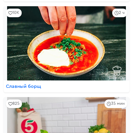
10K
2 ч
Славный борщ
825
35 мин