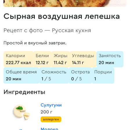
Сырная воздушная лепешка
Рецепт с фото —
Русская кухня
Простой и вкусный завтрак.
Калории
Белки
Жиры
Углеводы
Занятость
222.77 ккал
12.12 г
11.42 г
14.11 г
20 мин
Общее время
Сложность
Острота
Порции
20 мин
1
/ 5
0
/ 5
1
Ингредиенты
Сулугуни
200 г
аллерген
Молоко