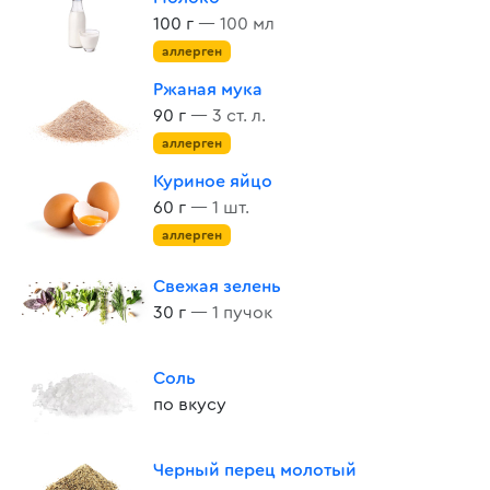
100 г
— 100 мл
аллерген
Ржаная мука
90 г
— 3 ст. л.
аллерген
Куриное яйцо
60 г
— 1 шт.
аллерген
Свежая зелень
30 г
— 1 пучок
Соль
по вкусу
Черный перец молотый