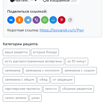
Рейтинг:
В Избранное
—
(20)
Поделиться ссылкой:
Короткая ссылка:
https://povarok.ru/r/Pwr
Категории рецепта
ваши рецепты
вторые блюда
есть распространенные аллергены
за 30 минут
запеканка
запеканка с молоком
запеканка с сыром
запеканка с яйцом
обед
от редакции
партнерские проекты
просто
сборник рецептов
сезон зелени
ужин