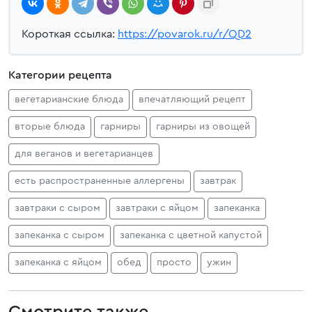
Короткая ссылка:
https://povarok.ru/r/QD2
Категории рецепта
вегетарианские блюда
впечатляющий рецепт
вторые блюда
гарниры
гарниры из овощей
для веганов и вегетарианцев
есть распространенные аллергены
завтрак
завтраки с сыром
завтраки с яйцом
запеканка
запеканка с сыром
запеканка с цветной капустой
запеканка с яйцом
обед
просто
ужин