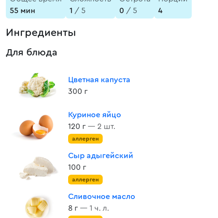
55 мин
1
/ 5
0
/ 5
4
Ингредиенты
Для блюда
Цветная капуста
300 г
Куриное яйцо
120 г
— 2 шт.
аллерген
Сыр адыгейский
100 г
аллерген
Сливочное масло
8 г
— 1 ч. л.