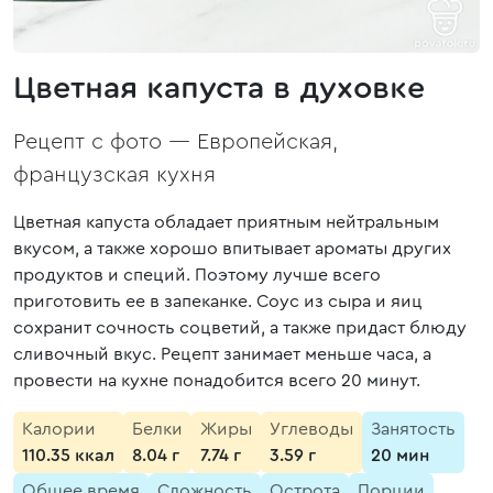
Цветная капуста в духовке
Рецепт с фото —
Европейская,
французская кухня
Цветная капуста обладает приятным нейтральным
вкусом, а также хорошо впитывает ароматы других
продуктов и специй. Поэтому лучше всего
приготовить ее в запеканке. Соус из сыра и яиц
сохранит сочность соцветий, а также придаст блюду
сливочный вкус. Рецепт занимает меньше часа, а
провести на кухне понадобится всего 20 минут.
Калории
Белки
Жиры
Углеводы
Занятость
110.35 ккал
8.04 г
7.74 г
3.59 г
20 мин
Общее время
Сложность
Острота
Порции