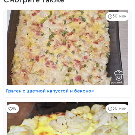
Смотрите также
30 мин
Гратен с цветной капустой и беконом
18
30 мин