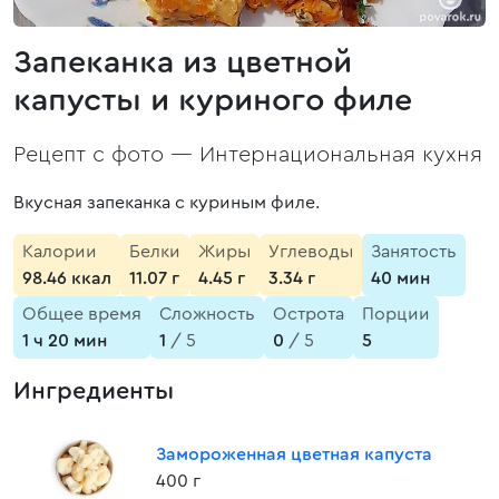
Запеканка из цветной
капусты и куриного филе
Рецепт с фото —
Интернациональная кухня
Вкусная запеканка с куриным филе.
Калории
Белки
Жиры
Углеводы
Занятость
98.46 ккал
11.07 г
4.45 г
3.34 г
40 мин
Общее время
Сложность
Острота
Порции
1 ч 20 мин
1
/ 5
0
/ 5
5
Ингредиенты
Замороженная цветная капуста
400 г