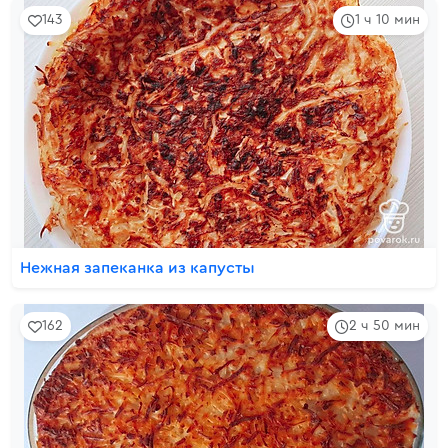
143
1 ч 10 мин
Нежная запеканка из капусты
162
2 ч 50 мин