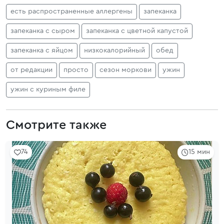
есть распространенные аллергены
запеканка
запеканка с сыром
запеканка с цветной капустой
запеканка с яйцом
низкокалорийный
обед
от редакции
просто
сезон моркови
ужин
ужин с куриным филе
Смотрите также
74
15 мин