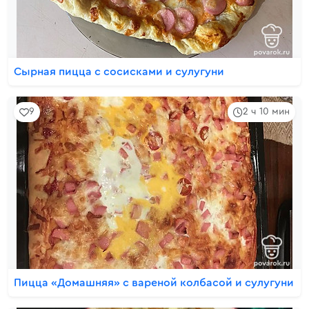
Сырная пицца с сосисками и сулугуни
9
2 ч 10 мин
Пицца «Домашняя» с вареной колбасой и сулугуни