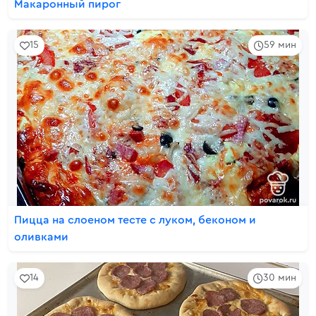
Макаронный пирог
15
59 мин
Пицца на слоеном тесте с луком, беконом и
оливками
14
30 мин