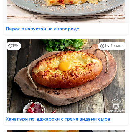
Пирог с капустой на сковороде
195
1 ч 10 мин
Хачапури по-аджарски с тремя видами сыра