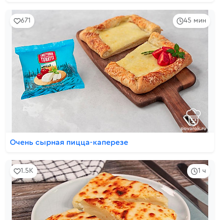
671
45 мин
Очень сырная пицца-каперезе
1.5K
1 ч