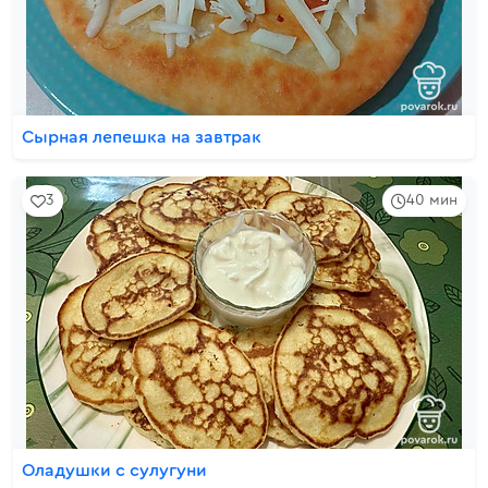
Сырная лепешка на завтрак
3
40 мин
Оладушки с сулугуни