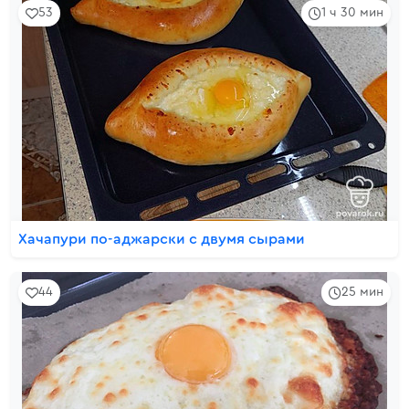
53
1 ч 30 мин
Хачапури по-аджарски с двумя сырами
44
25 мин