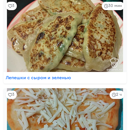
3
30 мин
Лепешки с сыром и зеленью
3
2 ч