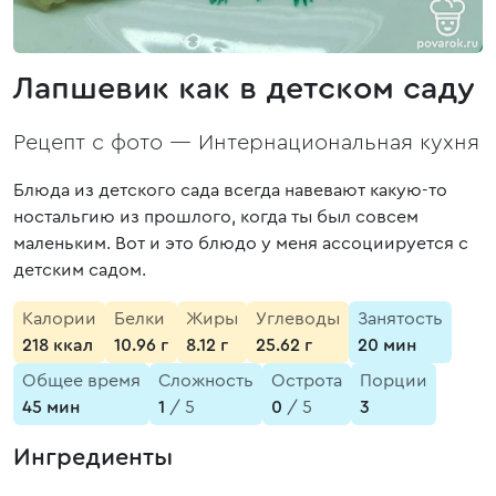
Лапшевик как в детском саду
Рецепт с фото —
Интернациональная кухня
Блюда из детского сада всегда навевают какую-то
ностальгию из прошлого, когда ты был совсем
маленьким. Вот и это блюдо у меня ассоциируется с
детским садом.
Калории
Белки
Жиры
Углеводы
Занятость
218 ккал
10.96 г
8.12 г
25.62 г
20 мин
Общее время
Сложность
Острота
Порции
45 мин
1
/ 5
0
/ 5
3
Ингредиенты