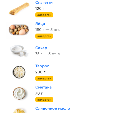
Спагетти
120 г
аллерген
Яйца
180 г
— 3 шт.
аллерген
Сахар
75 г
— 3 ст. л.
Творог
200 г
аллерген
Сметана
70 г
аллерген
Сливочное масло