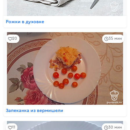
Рожки в духовке
20
35 мин
Запеканка из вермишели
11
30 мин