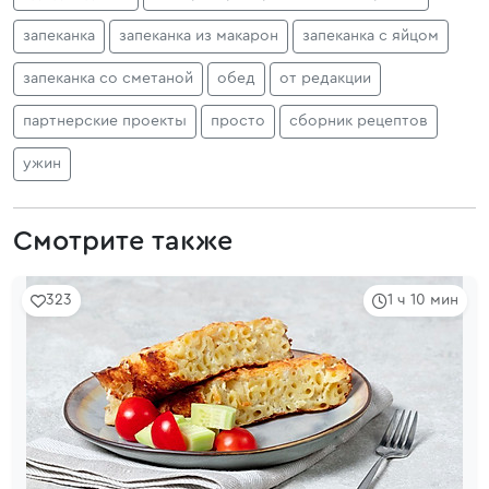
запеканка
запеканка из макарон
запеканка с яйцом
запеканка со сметаной
обед
от редакции
партнерские проекты
просто
сборник рецептов
ужин
Смотрите также
323
1 ч 10 мин