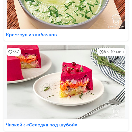
Крем-суп из кабачков
737
5 ч 10 мин
Чизкейк «Селедка под шубой»