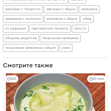
завтраки с творогом
завтраки с яйцом
запеканка
запеканка с молоком
запеканка с яйцом
обед
от редакции
партнерские проекты
просто
сборник рецептов
творожная запеканка
творожная запеканка с яйцом
ужин
Смотрите также
545
45 мин