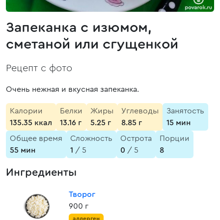
Запеканка с изюмом,
сметаной или сгущенкой
Рецепт с фото
Очень нежная и вкусная запеканка.
Калории
Белки
Жиры
Углеводы
Занятость
135.35 ккал
13.16 г
5.25 г
8.85 г
15 мин
Общее время
Сложность
Острота
Порции
55 мин
1
/ 5
0
/ 5
8
Ингредиенты
Творог
900 г
аллерген