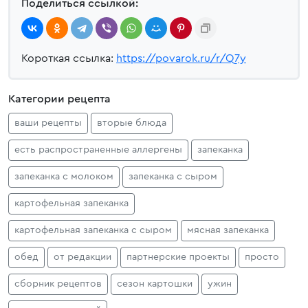
Поделиться ссылкой:
Короткая ссылка:
https://povarok.ru/r/Q7y
Категории рецепта
ваши рецепты
вторые блюда
есть распространенные аллергены
запеканка
запеканка с молоком
запеканка с сыром
картофельная запеканка
картофельная запеканка с сыром
мясная запеканка
обед
от редакции
партнерские проекты
просто
сборник рецептов
сезон картошки
ужин