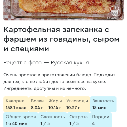
Картофельная запеканка с
фаршем из говядины, сыром
и специями
Рецепт с фото —
Русская кухня
Очень простое в приготовлении блюдо. Подходит
для тех, кто не любит долго возиться на кухне.
Ингредиенты доступны и их немного.
Калории
Белки
Жиры
Углеводы
Занятость
158.1 ккал
8.04 г
10.14 г
10.27 г
15 мин
Общее время
Сложность
Острота
Порции
1 ч 40 мин
1
/ 5
1
/ 5
4