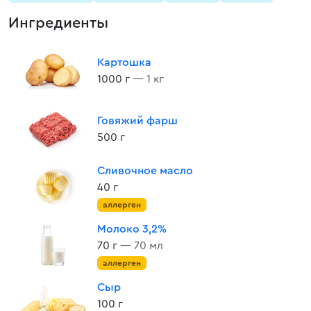
Ингредиенты
Картошка
1000 г
— 1 кг
Говяжий фарш
500 г
Сливочное масло
40 г
аллерген
Молоко 3,2%
70 г
— 70 мл
аллерген
Сыр
100 г