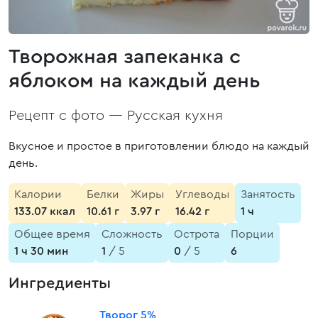
Творожная запеканка с
яблоком на каждый день
Рецепт с фото —
Русская кухня
Вкусное и простое в приготовлении блюдо на каждый
день.
Калории
Белки
Жиры
Углеводы
Занятость
133.07 ккал
10.61 г
3.97 г
16.42 г
1 ч
Общее время
Сложность
Острота
Порции
1 ч 30 мин
1
/ 5
0
/ 5
6
Ингредиенты
Творог 5%