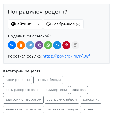
Понравился рецепт?
Рейтинг:
В Избранное
—
(6)
Поделиться ссылкой:
Короткая ссылка:
https://povarok.ru/r/Q8f
Категории рецепта
ваши рецепты
вторые блюда
есть распространенные аллергены
завтрак
завтраки с творогом
завтраки с яйцом
запеканка
запеканка с молоком
запеканка с яйцом
обед