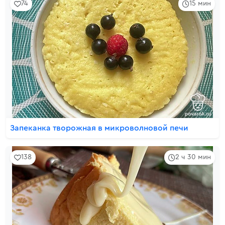
74
15 мин
Запеканка творожная в микроволновой печи
138
2 ч 30 мин